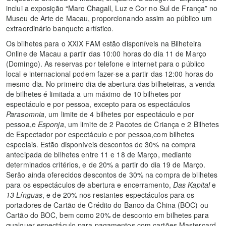
inclui a exposição “Marc Chagall, Luz e Cor no Sul de França” no
Museu de Arte de Macau, proporcionando assim ao público um
extraordinário banquete artístico.
Os bilhetes para o XXIX FAM estão disponíveis na Bilheteira
Online de Macau a partir das 10:00 horas do dia 11 de Março
(Domingo). As reservas por telefone e internet para o público
local e internacional podem fazer-se a partir das 12:00 horas do
mesmo dia. No primeiro dia de abertura das bilheteiras, a venda
de bilhetes é limitada a um máximo de 10 bilhetes por
espectáculo e por pessoa, excepto para os espectáculos
Parasomnia
, um limite de 4 bilhetes por espectáculo e por
pessoa,e
Esponja
, um limite de 2 Pacotes de Criança e 2 Bilhetes
de Espectador por espectáculo e por pessoa,com bilhetes
especiais. Estão disponíveis descontos de 30% na compra
antecipada de bilhetes entre 11 e 18 de Março, mediante
determinados critérios, e de 20% a partir do dia 19 de Março.
Serão ainda oferecidos descontos de 30% na compra de bilhetes
para os espectáculos de abertura e encerramento,
Das Kapital
e
13 Línguas
, e de 20% nos restantes espectáculos para os
portadores de Cartão de Crédito do Banco da China (BOC) ou
Cartão do BOC, bem como 20% de desconto em bilhetes para
qualquer espectáculo para pagamentos com cartões Mastercard,