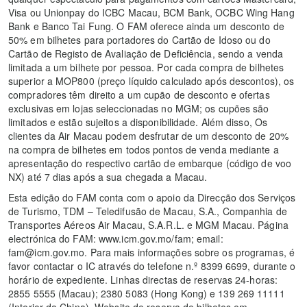
Visa ou Unionpay do ICBC Macau, BCM Bank, OCBC Wing Hang
Bank e Banco Tai Fung. O FAM oferece ainda um desconto de
50% em bilhetes para portadores do Cartão de Idoso ou do
Cartão de Registo de Avaliação de Deficiência, sendo a venda
limitada a um bilhete por pessoa. Por cada compra de bilhetes
superior a MOP800 (preço líquido calculado após descontos), os
compradores têm direito a um cupão de desconto e ofertas
exclusivas em lojas seleccionadas no MGM; os cupões são
limitados e estão sujeitos a disponibilidade. Além disso, Os
clientes da Air Macau podem desfrutar de um desconto de 20%
na compra de bilhetes em todos pontos de venda mediante a
apresentação do respectivo cartão de embarque (código de voo
NX) até 7 dias após a sua chegada a Macau.
Esta edição do FAM conta com o apoio da Direcção dos Serviços
de Turismo, TDM – Teledifusão de Macau, S.A., Companhia de
Transportes Aéreos Air Macau, S.A.R.L. e MGM Macau. Página
electrónica do FAM: www.icm.gov.mo/fam; email:
fam@icm.gov.mo. Para mais informações sobre os programas, é
favor contactar o IC através do telefone n.º 8399 6699, durante o
horário de expediente. Linhas directas de reservas 24-horas:
2855 5555 (Macau); 2380 5083 (Hong Kong) e 139 269 11111
(Interior da China). Website de reserva de bilhetes em