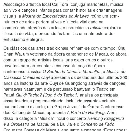
Associação artística local Cai Fora, conjuga marionetas, música
ao vivo e canções infantis para contar histórias e criar imagens
visuais; a
Mostra de Espectáculos ao Ar Livre
reúne um sem-
número de artes performativas e injecta vitalidade na
comunidade através das artes; o espectáculo
Infinita
explora a
filosofia de vida, oferecendo às famílias uma atmosfera de
entusiasmo e alegria.
Os clássicos das artes tradicionais refinam-se com o tempo. Chu
Chan Wa, um veterano da ópera cantonense de Macau, colabora
com um grupo de artistas locais, uns experientes e outros
novatos, para apresentar a comovente peça de ópera
cantonense clássica
O Sonho da Câmara Vermelha
; a
Mostra de
Clássicos Chineses Quyi
apresenta os destaques dos últimos 200
anos da história da arte Quyi de Guangdong através de canções
narrativas Naamyam e da percussão baatyam; o Teatro em
Patuá
Qui di Tacho? (Que é do Tacho?)
analisa os principais
assuntos desta pequena cidade, incluindo assuntos actuais,
humanismo e dialecto; e o Grupo Juvenil de Ópera Cantonense
dos Kaifong de Macau apresenta
A Porta de Hanjiang
. Além
disso, a categoria “Música” inclui o concerto
Henning Kraggerud
e a Orquestra de Macau
pela Liu Jia e o
Concerto de Fado
Orquestra Chinesa de Macau, enquanto a categoria “Exposições”