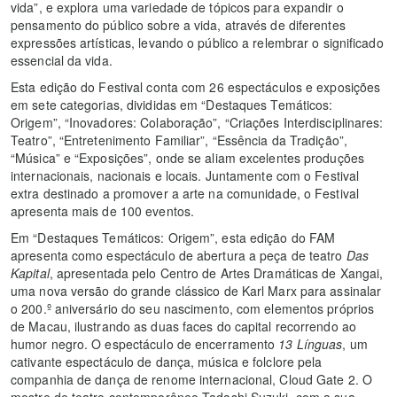
vida”, e explora uma variedade de tópicos para expandir o
pensamento do público sobre a vida, através de diferentes
expressões artísticas, levando o público a relembrar o significado
essencial da vida.
Esta edição do Festival conta com 26 espectáculos e exposições
em sete categorias, divididas em “Destaques Temáticos:
Origem”, “Inovadores: Colaboração”, “Criações Interdisciplinares:
Teatro”, “Entretenimento Familiar”, “Essência da Tradição”,
“Música” e “Exposições”, onde se aliam excelentes produções
internacionais, nacionais e locais. Juntamente com o Festival
extra destinado a promover a arte na comunidade, o Festival
apresenta mais de 100 eventos.
Em “Destaques Temáticos: Origem”, esta edição do FAM
apresenta como espectáculo de abertura a peça de teatro
Das
Kapital
, apresentada pelo Centro de Artes Dramáticas de Xangai,
uma nova versão do grande clássico de Karl Marx para assinalar
o 200.º aniversário do seu nascimento, com elementos próprios
de Macau, ilustrando as duas faces do capital recorrendo ao
humor negro. O espectáculo de encerramento
13 Línguas
, um
cativante espectáculo de dança, música e folclore pela
companhia de dança de renome internacional, Cloud Gate 2. O
mestre de teatro contemporâneo Tadashi Suzuki, com a sua