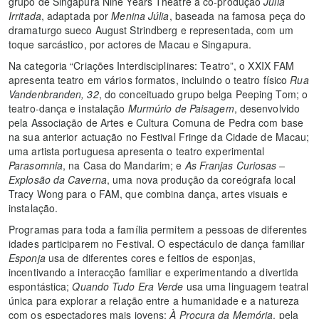
grupo de Singapura Nine Years Theatre a co-produção
Júlia
Irritada
, adaptada por
Menina Júlia
, baseada na famosa peça do
dramaturgo sueco August Strindberg e representada, com um
toque sarcástico, por actores de Macau e Singapura.
Na categoria “Criações Interdisciplinares: Teatro”, o XXIX FAM
apresenta teatro em vários formatos, incluindo o teatro físico
Rua
Vandenbranden, 32
, do conceituado grupo belga Peeping Tom; o
teatro-dança e instalação
Murmúrio de Paisagem
, desenvolvido
pela Associação de Artes e Cultura Comuna de Pedra com base
na sua anterior actuação no Festival Fringe da Cidade de Macau;
uma artista portuguesa apresenta o teatro experimental
Parasomnia
, na Casa do Mandarim; e
As Franjas Curiosas –
Explosão da Caverna
, uma nova produção da coreógrafa local
Tracy Wong para o FAM, que combina dança, artes visuais e
instalação.
Programas para toda a família permitem a pessoas de diferentes
idades participarem no Festival. O espectáculo de dança familiar
Esponja
usa de diferentes cores e feitios de esponjas,
incentivando a interacção familiar e experimentando a divertida
espontástica;
Quando Tudo Era Verde
usa uma linguagem teatral
única para explorar a relação entre a humanidade e a natureza
com os espectadores mais jovens;
À Procura da Memória
, pela