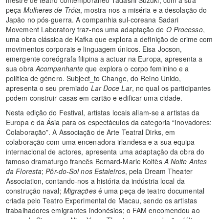
peça
Mulheres de Tróia
, mostra-nos a miséria e a desolação do
Japão no pós-guerra. A companhia sul-coreana Sadari
Movement Laboratory traz-nos uma adaptação de
O Processo
,
uma obra clássica de Kafka que explora a definição de crime com
movimentos corporais e linguagem únicos. Eisa Jocson,
emergente coreógrafa filipina a actuar na Europa, apresenta a
sua obra
Acompanhante
que explora o corpo feminino e a
política de género. Subject_to Change, do Reino Unido,
apresenta o seu premiado
Lar Doce Lar
, no qual os participantes
podem construir casas em cartão e edificar uma cidade.
Nesta edição do Festival, artistas locais aliam-se a artistas da
Europa e da Ásia para os espectáculos da categoria “Inovadores:
Colaboração”. A Associação de Arte Teatral Dirks, em
colaboração com uma encenadora irlandesa e a sua equipa
internacional de actores, apresenta uma adaptação da obra do
famoso dramaturgo francês Bernard-Marie Koltès
A Noite Antes
da Floresta
;
Pôr-do-Sol nos Estaleiros
, pela Dream Theater
Association, contando-nos a história da indústria local da
construção naval;
Migrações
é uma peça de teatro documental
criada pelo Teatro Experimental de Macau, sendo os artistas
trabalhadores emigrantes indonésios; o FAM encomendou ao