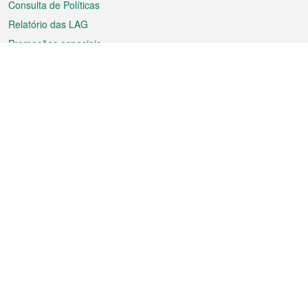
Consulta de Políticas
Relatório das LAG
Promoções especiais
Sobre a RAEM
Tempo
Transporte
Feriados
Cultura e lazer
Informação de Macau
Ficheiro sobre Macau
Estatísticas
Anúncios
Notícias
Vídeos