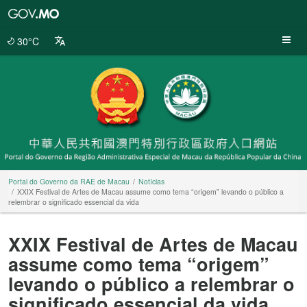
Portal
do
Governo
30°C
da
RAE
de
Macau
Portal do Governo da RAE de Macau
Notícias
XXIX Festival de Artes de Macau assume como tema “origem” levando o público a
relembrar o significado essencial da vida
XXIX Festival de Artes de Macau
assume como tema “origem”
levando o público a relembrar o
significado essencial da vida