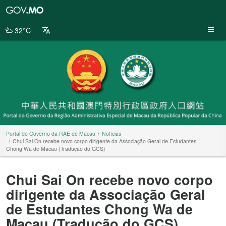
Portal
do
Governo
32°C
da
RAE
de
Macau
Portal do Governo da RAE de Macau
Notícias
Chui Sai On recebe novo corpo dirigente da Associação Geral de Estudantes
Chong Wa de Macau (Tradução do GCS)
Chui Sai On recebe novo corpo
dirigente da Associação Geral
de Estudantes Chong Wa de
Macau (Tradução do GCS)