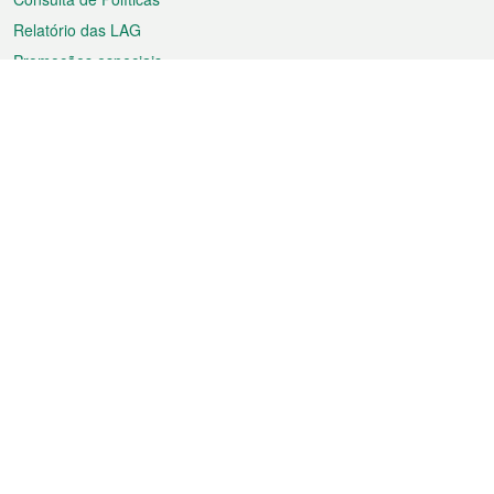
Relatório das LAG
Promoções especiais
Sobre a RAEM
Tempo
Transporte
Feriados
Cultura e lazer
Informação de Macau
Ficheiro sobre Macau
Estatísticas
Anúncios
Notícias
Vídeos