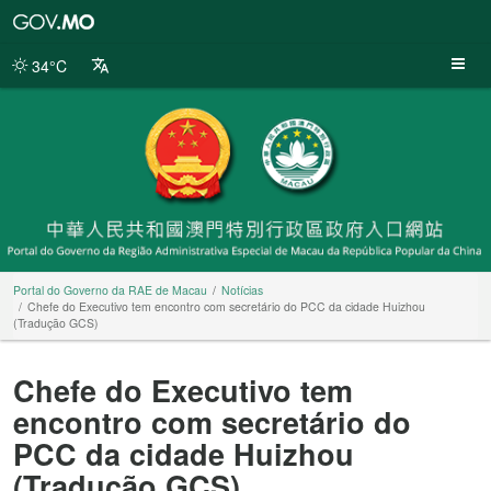
Portal
do
Governo
34°C
da
RAE
de
Macau
Portal do Governo da RAE de Macau
Notícias
Chefe do Executivo tem encontro com secretário do PCC da cidade Huizhou
(Tradução GCS)
Chefe do Executivo tem
encontro com secretário do
PCC da cidade Huizhou
(Tradução GCS)