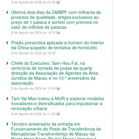
8 de Agosto de 2026 às 22:56
Últimos dois dias da GMBPF com milhares de
produtos de qualidade, artigos exclusivos ao
preço de 1 pataca e sorteio com prémios no
valor de milhões de patacas
8 de Agosto de 2026 às 18:32
Prisão preventiva aplicada a homem do Interior
da China suspeito de tentativa de homicídio
8 de Agosto de 2026 às 18:32
Chefe do Executivo, Sam Hou Fai, na
cerimónia de tomada de posse da quarta
direcção da Associação de Agentes da Área
Jurídica de Macau e no 10.º aniversário da
associação.
8 de Agosto de 2026 às 12:04
Tam Vai Man instou a MUR a explorar modelos
inovadores e diversificados para impulsionar a
renovação urbana
8 de Agosto de 2026 às 11:28
Terceiro aniversário da entrada em
Funcionamento do Posto de Transferência de
Mercadorias Transfronteiriço de Macau da
Ponte Hong Kong-Zhuhai-Macau Impulso à