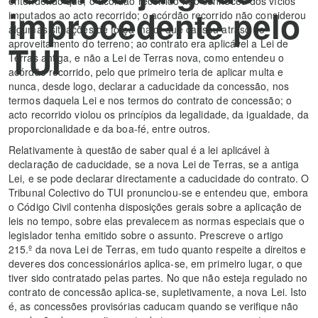
entendendo que, o acórdão recorrido não conheceu dos vícios
improcedente pelo
imputados ao acto recorrido; o acórdão recorrido não considerou
algumas situações de força maior que causou atraso no
aproveitamento do terreno; ao contrato era aplicável a Lei de
TUI
Terras antiga, e não a Lei de Terras nova, como entendeu o
acórdão recorrido, pelo que primeiro teria de aplicar multa e
nunca, desde logo, declarar a caducidade da concessão, nos
termos daquela Lei e nos termos do contrato de concessão; o
acto recorrido violou os princípios da legalidade, da igualdade, da
proporcionalidade e da boa-fé, entre outros.
Relativamente à questão de saber qual é a lei aplicável à
declaração de caducidade, se a nova Lei de Terras, se a antiga
Lei, e se pode declarar directamente a caducidade do contrato. O
Tribunal Colectivo do TUI pronunciou-se e entendeu que, embora
o Código Civil contenha disposições gerais sobre a aplicação de
leis no tempo, sobre elas prevalecem as normas especiais que o
legislador tenha emitido sobre o assunto. Prescreve o artigo
215.º da nova Lei de Terras, em tudo quanto respeite a direitos e
deveres dos concessionários aplica-se, em primeiro lugar, o que
tiver sido contratado pelas partes. No que não esteja regulado no
contrato de concessão aplica-se, supletivamente, a nova Lei. Isto
é, as concessões provisórias caducam quando se verifique não