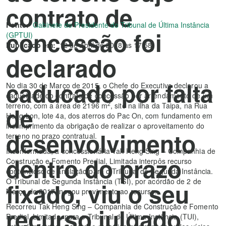
contrato de
Fonte:
Gabinete do Presidente do Tribunal de Última Instância
concessão foi
(GPTUI)
Publicado em:
12 de Abril de 2018 às 17:58
declarado
caducado por falta
No dia 30 de Março de 2015, o Chefe do Executivo declarou a
caducidade do contrato de concessão por arrendamento de um
2
terreno, com a área de 2196 m
, sito na ilha da Taipa, na Rua
de
Heng Lon, lote 4a, dos aterros do Pac On, com fundamento em
incumprimento da obrigação de realizar o aproveitamento do
desenvolvimento
terreno no prazo contratual.
Inconformada, a concessionária Tak Heng Sing – Companhia de
dentro do prazo
Construção e Fomento Predial, Limitada interpôs recurso
contencioso de anulação para o Tribunal de Segunda Instância.
O Tribunal de Segunda Instância (TSI), por acórdão de 2 de
fixado, viu o seu
Março de 2017, negou provimento ao recurso.
Recorreu Tak Heng Sing – Companhia de Construção e Fomento
recurso julgado
Predial, Limitada, para o Tribunal de Última Instância (TUI),