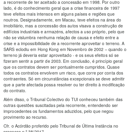
a recorrente de ter aceitado a concessão em 1998. Por outro
lado, é do conhecimento geral que a crise financeira de 1997
teve efeitos mais intensos em alguns países e regiões que
noutros. Designadamente, em Macau, teve efeitos na área do
imobiliário, mas a concessão dos autos visava a construção de
edifícios industriais e armazéns, afectos a uso próprio, pelo que
não se vislumbra nenhuma relação de causa e efeito entre a
crise e a impossibilidade de a recorrente aproveitar o terreno. A
SARS eclodiu em Hong Kong em Novembro de 2002 – quando o
terreno já deveria estar aproveitado - e os seus efeitos só se
fizeram sentir a partir de 2003. Em conclusão, é princípio geral
que os contratos devem ser pontualmente cumpridos. Quase
todos os contratos envolvem um risco, que corre por conta dos
contraentes. Só em circunstâncias excepcionais se deve admitir
que a parte afectada possa resolver ou ter direito à modificação
do contrato.
Além disso, o Tribunal Colectivo do TUI conheceu também das
outras questões suscitadas pela recorrente, entendendo ser
improcedentes os fundamentos aduzidos, pelo que negou
provimento ao recurso.
Cfr. o Acórdão proferido pelo Tribunal de Última Instância no
processo n.º 38/2017.