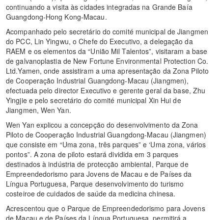
continuando a visita às cidades integradas na Grande Baía
Guangdong-Hong Kong-Macau.
Acompanhado pelo secretário do comité municipal de Jiangmen
do PCC, Lin Yingwu, o Chefe do Executivo, a delegação da
RAEM e os elementos da “União Mil Talentos”, visitaram a base
de galvanoplastia de New Fortune Environmental Protection Co.
Ltd.Yamen, onde assistiram a uma apresentação da Zona Piloto
de Cooperação Industrial Guangdong-Macau (Jiangmen),
efectuada pelo director Executivo e gerente geral da base, Zhu
Yingjie e pelo secretário do comité municipal Xin Hui de
Jiangmen, Wen Yan.
Wen Yan explicou a concepção do desenvolvimento da Zona
Piloto de Cooperação Industrial Guangdong-Macau (Jiangmen)
que consiste em “Uma zona, três parques” e ‘Uma zona, vários
pontos”. A zona de piloto estará dividida em 3 parques
destinados à indústria de protecção ambiental, Parque de
Empreendedorismo para Jovens de Macau e de Países da
Língua Portuguesa, Parque desenvolvimento do turismo
costeiroe de cuidados de saúde da medicina chinesa.
Acrescentou que o Parque de Empreendedorismo para Jovens
de Macau e de Países da Língua Portuguesa, permitirá a