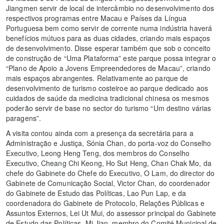
Jiangmen servir de local de intercâmbio no desenvolvimento dos
respectivos programas entre Macau e Países da Língua
Portuguesa bem como servir de corrente numa indústria haverá
benefícios mútuos para as duas cidades, criando mais espaços
de desenvolvimento. Disse esperar também que sob o conceito
de construção de “Uma Plataforma” este parque possa integrar o
“Plano de Apoio a Jovens Empreendedores de Macau”, criando
mais espaços abrangentes. Relativamente ao parque de
desenvolvimento de turismo costeiroe ao parque dedicado aos
cuidados de saúde da medicina tradicional chinesa os mesmos
poderão servir de base no sector do turismo “Um destino várias
paragens”.
A visita contou ainda com a presença da secretária para a
Administração e Justiça, Sónia Chan, do porta-voz do Conselho
Executivo, Leong Heng Teng, dos membros do Conselho
Executivo, Cheang Chi Keong, Ho Sut Heng, Chan Chak Mo, da
chefe do Gabinete do Chefe do Executivo, O Lam, do director do
Gabinete de Comunicação Social, Victor Chan, do coordenador
do Gabinete de Estudo das Políticas, Lao Pun Lap, e da
coordenadora do Gabinete de Protocolo, Relações Públicas e
Assuntos Externos, Lei Ut Mui, do assessor principal do Gabinete
de Estudo das Políticas, Mi Jian, membro do Comité Municipal de