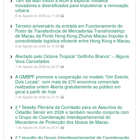
Tam Vai Man instou a MUR a explorar modelos
inovadores e diversificados para impulsionar a renovação
urbana
8 de Agosto de 2026 às 11:28
Terceiro aniversário da entrada em Funcionamento do
Posto de Transferência de Mercadorias Transfronteiriço
de Macau da Ponte Hong Kong-Zhuhai-Macau Impulso à
conectividade logística eficiente entre Hong Kong e Macau
8 de Agosto de 2026 às 10:00
Afectado pelo Ciclone Tropical “Golfinho Branco” – Alguns
Voos Cancelados
7 de Agosto de 2026 às 22:27
A GMBPF promove a cooperação no modelo “Um Evento,
Dois Locais”, com mais de 270 encontros comerciais
realizados ontem Aberta gratuitamente ao público em
geral a partir de hoje
7 de Agosto de 2026 às 21:31
2.ª Sessão Plenária da Comissão para os Assuntos do
Cidadão Sénior em 2026 e também reunião conjunta com
o Grupo de Coordenação Interdepartamental do
Mecanismo de Protecção dos Idosos de Macau
7 de Agosto de 2026 às 20:41
2.ª reunião do Grupo Interdepartamental de Coordenação