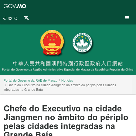
Portal
do
Governo
32°C
da
RAE
de
Macau
Portal do Governo da RAE de Macau
Notícias
Chefe do Executivo na cidade Jiangmen no âmbito do périplo pelas cidades
integradas na Grande Baía
Chefe do Executivo na cidade
Jiangmen no âmbito do périplo
pelas cidades integradas na
Grande Baía