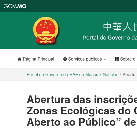
Portal
do
Governo
da
RAE
de
Macau
Página Principal
Serviços públicos
Sobre o
Portal do Governo da RAE de Macau
Notícias
Abertur
Abertura das inscriçõe
Zonas Ecológicas do C
Aberto ao Público” de