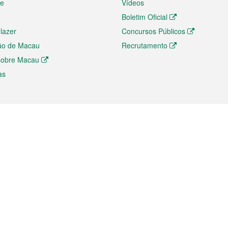
te
Vídeos
Boletim Oficial
 lazer
Concursos Públicos
ão de Macau
Recrutamento
 sobre Macau
as
ios e comércio
Directório
 e Investimento
Directório de Aplicações para T
o Comércio e Convenções em
Directório de Redes Sociais
Directório de Websites Temático
dades de Negócios e Serviços
Directório RSS
s
Descarregamento de impressos
ão dos Mercados
de Intelectual