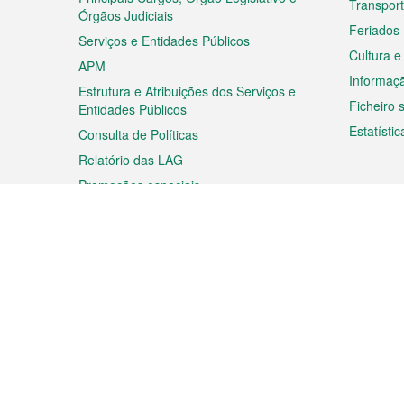
Transpor
Órgãos Judiciais
Feriados
Serviços e Entidades Públicos
Cultura e
APM
Informaç
Estrutura e Atribuições dos Serviços e
Ficheiro
Entidades Públicos
Estatístic
Consulta de Políticas
Relatório das LAG
Promoções especiais
Viagem
Negóc
Planear a sua viagem
Negócios
Descobrir Macau
Feiras d
Macau
Espectáculos e Entretenimento
Oportuni
Roteiro de Compras
das PME
Eventos e Festividades
Informaç
Proprieda