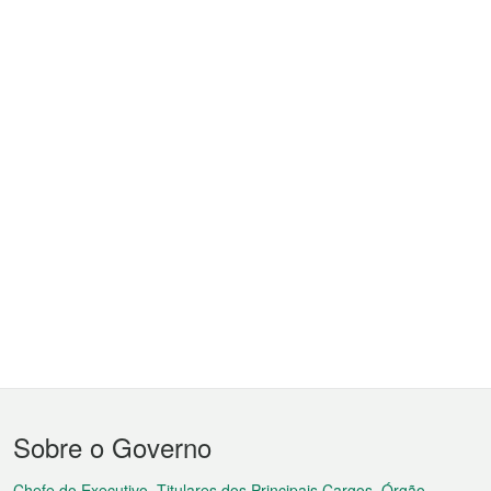
Menu
Sobre o Governo
do
Chefe do Executivo, Titulares dos Principais Cargos, Órgão