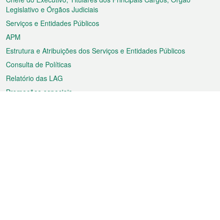
rodapé
Legislativo e Órgãos Judiciais
Serviços e Entidades Públicos
APM
Estrutura e Atribuições dos Serviços e Entidades Públicos
Consulta de Políticas
Relatório das LAG
Promoções especiais
Sobre a RAEM
Tempo
Transporte
Feriados
Cultura e lazer
Informação de Macau
Ficheiro sobre Macau
Estatísticas