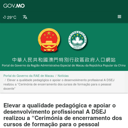
Portal
do
Governo
29°C
da
RAE
de
Macau
Portal do Governo da RAE de Macau
Notícias
Elevar a qualidade pedagógica e apoiar o desenvolvimento profissional A DSEJ
realizou a “Cerimónia de encerramento dos cursos de formação para o pessoal
docente”
Elevar a qualidade pedagógica e apoiar o
desenvolvimento profissional A DSEJ
realizou a “Cerimónia de encerramento dos
cursos de formação para o pessoal