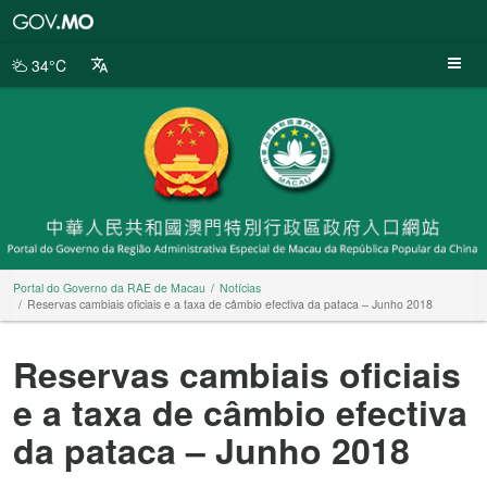
Portal
do
Governo
34°C
da
RAE
de
Macau
Portal do Governo da RAE de Macau
Notícias
Reservas cambiais oficiais e a taxa de câmbio efectiva da pataca – Junho 2018
Reservas cambiais oficiais
e a taxa de câmbio efectiva
da pataca – Junho 2018