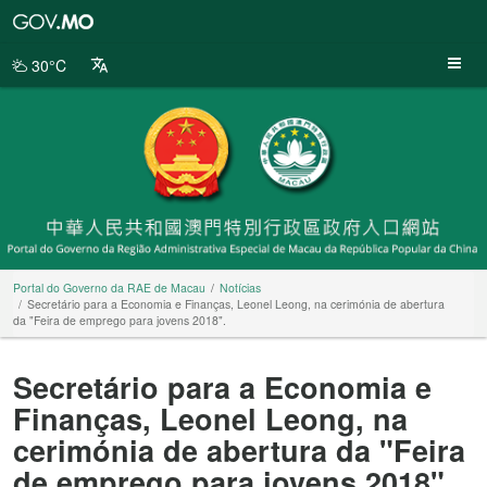
Portal
do
Governo
30°C
da
RAE
de
Macau
Portal do Governo da RAE de Macau
Notícias
Secretário para a Economia e Finanças, Leonel Leong, na cerimónia de abertura
da "Feira de emprego para jovens 2018".
Secretário para a Economia e
Finanças, Leonel Leong, na
cerimónia de abertura da "Feira
de emprego para jovens 2018".