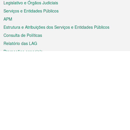
Legislativo e Órgãos Judiciais
Serviços e Entidades Públicos
APM
Estrutura e Atribuições dos Serviços e Entidades Públicos
Consulta de Políticas
Relatório das LAG
Promoções especiais
Sobre a RAEM
Tempo
Transporte
Feriados
Cultura e lazer
Informação de Macau
Ficheiro sobre Macau
Estatísticas