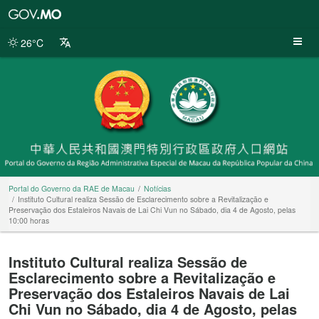
Portal
do
Governo
26°C
da
RAE
de
Macau
Portal do Governo da RAE de Macau
Notícias
Instituto Cultural realiza Sessão de Esclarecimento sobre a Revitalização e
Preservação dos Estaleiros Navais de Lai Chi Vun no Sábado, dia 4 de Agosto, pelas
10:00 horas
Instituto Cultural realiza Sessão de
Esclarecimento sobre a Revitalização e
Preservação dos Estaleiros Navais de Lai
Chi Vun no Sábado, dia 4 de Agosto, pelas