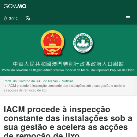
Portal
do
Governo
30°C
da
RAE
de
Macau
Portal do Governo da RAE de Macau
Notícias
IACM procede à inspecção constante das instalações sob a sua gestão e acelera
as acções de remoção de lixo
IACM procede à inspecção
constante das instalações sob a
sua gestão e acelera as acções
de remoção de lixo