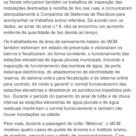
os fiscais reforçaram também os trabalhos de inspecção das
instalações destinadas à recolha de lixo nas ruas, e comunicaram
atempadamente à Companhia de Sisitemas de Resíduos para
acompanhar os trabalhos acima referidos. De acordo com os
dados, ao arriar do sinal n.º 8, não se encontrou um aumento
evidente da quantidade de lixo devido ao tempo.
Os trabalhadores da área de saneamento básico do IACM
também estiveram em estado de prevenção e vistoriaram os
bairros e fiscalizaram, de forma constante, o funcionamento das
estações elevatórias de águas pluviais municipais, incluindo a
inspecção do funcionamento das bombas de água, da porta
estanque electrónica, do abastecimento de electricidade de
reserva, do sistema online para fiscalização e do sistema online
para controlo, de modo a garantir o normal funcionamento das
estações elevatórias e desobstruir os sumidouros impedidos pelo
lixo. Durante o período do içamento do sinal de tufão e de chuva
intensa as estações elevatórias de água pluviais e de água
residuais mantinham o normal funcionamento e também não
houve inundações na cidade.
Para mais, durante a passagem do tufão “Bebinca”, o IACM
recebeu quatro casos de queda de árvores e o Instituto enviou,
de imediato, pessoal para o efeito de acompanhamento. Com