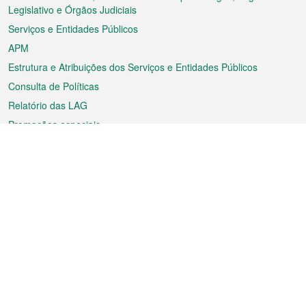
rodapé
Legislativo e Órgãos Judiciais
Serviços e Entidades Públicos
APM
Estrutura e Atribuições dos Serviços e Entidades Públicos
Consulta de Políticas
Relatório das LAG
Promoções especiais
Sobre a RAEM
Tempo
Transporte
Feriados
Cultura e lazer
Informação de Macau
Ficheiro sobre Macau
Estatísticas