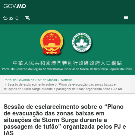
Portal
do
Governo
32°C
da
RAE
de
Macau
Portal do Governo da RAE de Macau
Notícias
Sessão de esclarecimento sobre o “Plano de evacuação das zonas baixas em
situações de Storm Surge durante a passagem de tufão” organizada pelos PJ e IAS
Sessão de esclarecimento sobre o “Plano
de evacuação das zonas baixas em
situações de Storm Surge durante a
passagem de tufão” organizada pelos PJ e
IAS