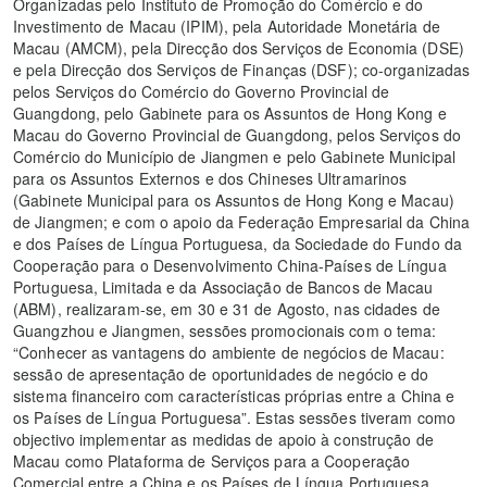
Organizadas pelo Instituto de Promoção do Comércio e do
Investimento de Macau (IPIM), pela Autoridade Monetária de
Macau (AMCM), pela Direcção dos Serviços de Economia (DSE)
e pela Direcção dos Serviços de Finanças (DSF); co-organizadas
pelos Serviços do Comércio do Governo Provincial de
Guangdong, pelo Gabinete para os Assuntos de Hong Kong e
Macau do Governo Provincial de Guangdong, pelos Serviços do
Comércio do Município de Jiangmen e pelo Gabinete Municipal
para os Assuntos Externos e dos Chineses Ultramarinos
(Gabinete Municipal para os Assuntos de Hong Kong e Macau)
de Jiangmen; e com o apoio da Federação Empresarial da China
e dos Países de Língua Portuguesa, da Sociedade do Fundo da
Cooperação para o Desenvolvimento China-Países de Língua
Portuguesa, Limitada e da Associação de Bancos de Macau
(ABM), realizaram-se, em 30 e 31 de Agosto, nas cidades de
Guangzhou e Jiangmen, sessões promocionais com o tema:
“Conhecer as vantagens do ambiente de negócios de Macau:
sessão de apresentação de oportunidades de negócio e do
sistema financeiro com características próprias entre a China e
os Países de Língua Portuguesa”. Estas sessões tiveram como
objectivo implementar as medidas de apoio à construção de
Macau como Plataforma de Serviços para a Cooperação
Comercial entre a China e os Países de Língua Portuguesa,