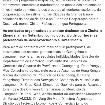
sessão de perguntas e respostas, os oradores e participantes
mantiveram intercâmbio aprofundado no âmbito dos projectos de
investimento da indústria dos produtos alimentares lusófonos, da
cooperação do investimento nas Cidades da Grande Baía e
condições de pedido de apoio ao Fundo de Cooperação para o
Desenvolvimento China - Países de Língua Portuguesa.
As entidades organizadoras planeiam deslocar-se a Zhuhai e
Zhongshan em Setembro, com o objectivo de conhecer as
preferências de desenvolvimento e investimento
Para além de contarem com mais de 220 participantes, as
actividades das sessões promocionais de Guangzhou e
Jiangmen, acolheram as seguintes individualidades: Director do
Departamento do Comércio Justo junto dos Serviços do
Comércio do Governo da Província de Guangdong, Dr. Li Yongyi,
Vice-Conselheiro do Gabinete para os Assuntos de Hong Kong e
Macau do Governo da Província de Guangdong, Dr. Deng
Yongzhong, Director dos Serviços do Comércio do Município de
Jiangmen, Dr. Zhao Ruisi, Director do Gabinete para os Assuntos
Externos e dos Chineses Ultramarinos do Município de
Jiangmen, Dr. Zhou Wen, Administrador da Autoridade Monetária
de Macau (AMCM), Dr. Vong Sin Man, Directora-Adjunta da
Divisão dos Projectos Económicos e Comerciais junto do