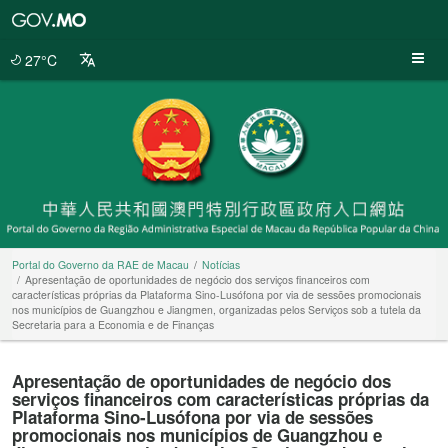
Portal
do
Governo
27°C
da
RAE
de
Macau
Portal do Governo da RAE de Macau
Notícias
Apresentação de oportunidades de negócio dos serviços financeiros com
características próprias da Plataforma Sino-Lusófona por via de sessões promocionais
nos municípios de Guangzhou e Jiangmen, organizadas pelos Serviços sob a tutela da
Secretaria para a Economia e de Finanças
Apresentação de oportunidades de negócio dos
serviços financeiros com características próprias da
Plataforma Sino-Lusófona por via de sessões
promocionais nos municípios de Guangzhou e