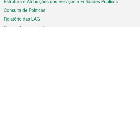
Estrutura e Atribuições dos Serviços e Entidades Públicos
Consulta de Políticas
Relatório das LAG
Promoções especiais
Sobre a RAEM
Tempo
Transporte
Feriados
Cultura e lazer
Informação de Macau
Ficheiro sobre Macau
Estatísticas
Anúncios
Notícias