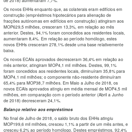
de 2018) aumentaram 7,7%.
Os novos EHHs enquanto que, as colaterais eram edifícios em
construção (empréstimos hipotecários para alienação de
fracções autónomas em edifícios em construção) atingiram aos
MOP629,5 milhões, cresceram 13,3%, em relação ao mês
anterior. Destes, 94,1% foram concedidos aos residentes locais,
aumentaram 8,4%. Em relação ao período homólogo, estes
novos EHHs cresceram 278,1% desde uma base relativemente
baixa.
Os novos ECAIs aprovados decresceram 36,4% em relação ao
mês anterior, atingiram MOP4,1 mil milhões. Destes, 99,1%
foram concedidos aos residentes locais, diminuíram 35,8% para
MOP4,1 mil milhões; o componente não-residente diminuíram
65,4% para MOP38,7 milhões. Em Maio a Julho de 2018, os
novos ECAIs aprovados atingiu em média mensal de MOP4,5 mil
milhões, em comparação com o período anterior (Abril a Junho
de 2018) decresceram 24,1%.
Balanço relativo aos empréstimos
No final de Julho de 2018, o saldo bruto dos EHHs atingiu
MOP199,6 mil milhões, cresceu 1,1% a partir de um mês antes, e
cresceu 6,2% ao período homólogo. Destes empréstimos, 92,4%