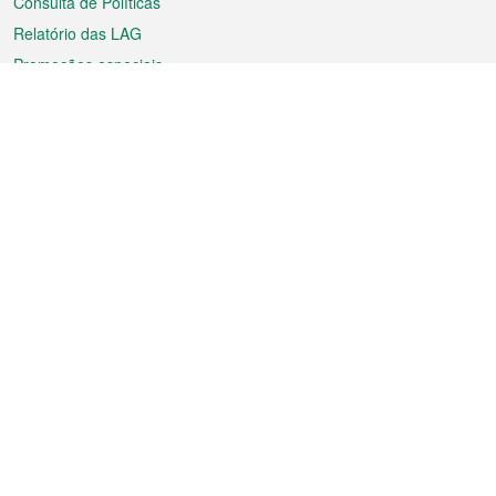
Consulta de Políticas
Relatório das LAG
Promoções especiais
Sobre a RAEM
Tempo
Transporte
Feriados
Cultura e lazer
Informação de Macau
Ficheiro sobre Macau
Estatísticas
Anúncios
Notícias
Vídeos