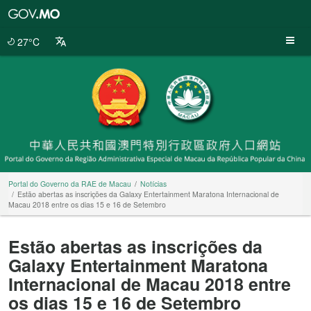
Portal
do
Governo
27°C
da
RAE
de
Macau
Portal do Governo da RAE de Macau
Notícias
Estão abertas as inscrições da Galaxy Entertainment Maratona Internacional de
Macau 2018 entre os dias 15 e 16 de Setembro
Estão abertas as inscrições da
Galaxy Entertainment Maratona
Internacional de Macau 2018 entre
os dias 15 e 16 de Setembro