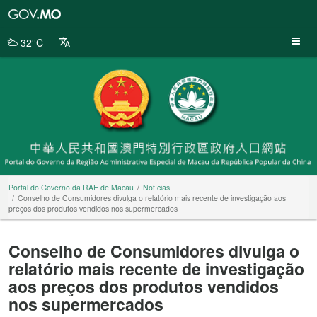
Portal
do
Governo
32°C
da
RAE
de
Macau
Portal do Governo da RAE de Macau
Notícias
Conselho de Consumidores divulga o relatório mais recente de investigação aos
preços dos produtos vendidos nos supermercados
Conselho de Consumidores divulga o
relatório mais recente de investigação
aos preços dos produtos vendidos
nos supermercados