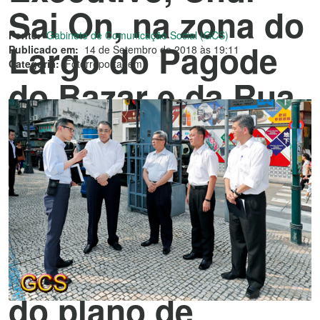
Sai On, na zona do
Fonte:
Gabinete de Comunicação Social (GCS)
Largo do Pagode
Publicado em:
14 de Setembro de 2018 às 19:11
Categoria:
Fotorreportagem
do Bazar e da Rua
de Cinco de
Outubro a inteirar-
se dos trabalhos
preparatórios de
protecção civil e
do plano de