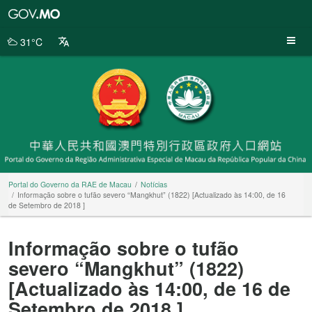
Portal
do
Governo
31°C
da
RAE
de
Macau
Portal do Governo da RAE de Macau
Notícias
Informação sobre o tufão severo “Mangkhut” (1822) [Actualizado às 14:00, de 16
de Setembro de 2018 ]
Informação sobre o tufão
severo “Mangkhut” (1822)
[Actualizado às 14:00, de 16 de
Setembro de 2018 ]