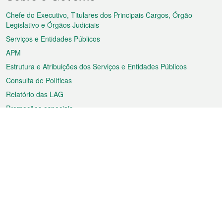
do
rodapé
Chefe do Executivo, Titulares dos Principais Cargos, Órgão
Legislativo e Órgãos Judiciais
Serviços e Entidades Públicos
APM
Estrutura e Atribuições dos Serviços e Entidades Públicos
Consulta de Políticas
Relatório das LAG
Promoções especiais
Sobre a RAEM
Tempo
Transporte
Feriados
Cultura e lazer
Informação de Macau