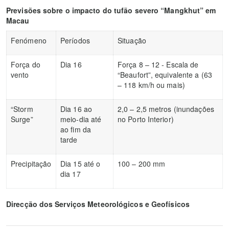
Previsões sobre o impacto do tufão severo “Mangkhut” em
Macau
Fenómeno
Períodos
Situação
Força do
Dia 16
Força 8 – 12 - Escala de
vento
“Beaufort”, equivalente a (63
– 118 km/h ou mais)
“Storm
Dia 16 ao
2,0 – 2,5 metros (inundações
Surge”
meio-dia até
no Porto Interior)
ao fim da
tarde
Precipitação
Dia 15 até o
100 – 200 mm
dia 17
Direcção dos Serviços Meteorológicos e Geofísicos