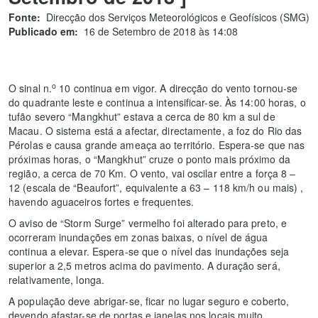
Fonte:
Direcção dos Serviços Meteorológicos e Geofísicos (SMG)
Publicado em:
16 de Setembro de 2018 às 14:08
o
O sinal n.
10 continua em vigor. A direcção do vento tornou-se
do quadrante leste e continua a intensificar-se. Às 14:00 horas, o
tufão severo “Mangkhut” estava a cerca de 80 km a sul de
Macau. O sistema está a afectar, directamente, a foz do Rio das
Pérolas e causa grande ameaça ao território. Espera-se que nas
próximas horas, o “Mangkhut” cruze o ponto mais próximo da
região, a cerca de 70 Km. O vento, vai oscilar entre a força 8 –
12 (escala de “Beaufort”, equivalente a 63 – 118 km/h ou mais) ,
havendo aguaceiros fortes e frequentes.
O aviso de “Storm Surge” vermelho foi alterado para preto, e
ocorreram inundações em zonas baixas, o nível de água
continua a elevar. Espera-se que o nível das inundações seja
superior a 2,5 metros acima do pavimento. A duração será,
relativamente, longa.
A população deve abrigar-se, ficar no lugar seguro e coberto,
devendo afastar-se de portas e janelas nos locais muito