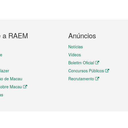
e a RAEM
Anúncios
Notícias
te
Vídeos
Boletim Oficial
 lazer
Concursos Públicos
ão de Macau
Recrutamento
 sobre Macau
as
ios e comércio
Directório