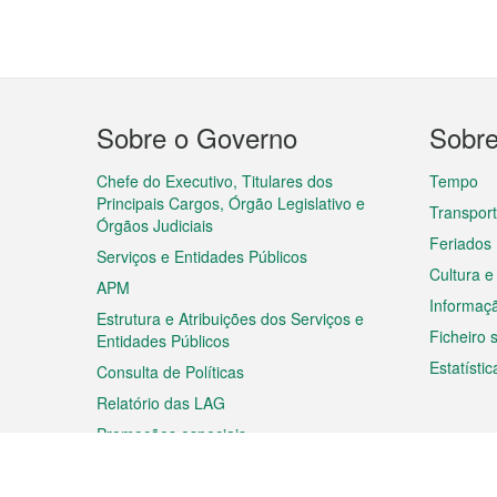
Menu
Sobre o Governo
Sobr
do
rodapé
Chefe do Executivo, Titulares dos
Tempo
Principais Cargos, Órgão Legislativo e
Transpor
Órgãos Judiciais
Feriados
Serviços e Entidades Públicos
Cultura e
APM
Informaç
Estrutura e Atribuições dos Serviços e
Ficheiro
Entidades Públicos
Estatístic
Consulta de Políticas
Relatório das LAG
Promoções especiais
Viagem
Negóc