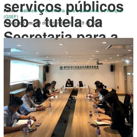
serviços públicos
Fonte:
Gabinete da Secretária para a Economia e Finanças
sob a tutela da
(GSEF)
Publicado em:
28 de Setembro de 2018 às 12:24
Secretaria para a
Economia e
Finanças para
servir a população
e visitantes no
período festivo