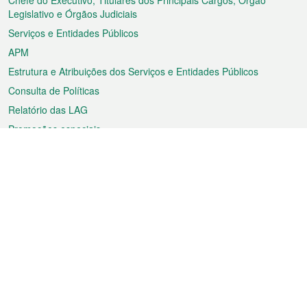
rodapé
Chefe do Executivo, Titulares dos Principais Cargos, Órgão
Legislativo e Órgãos Judiciais
Serviços e Entidades Públicos
APM
Estrutura e Atribuições dos Serviços e Entidades Públicos
Consulta de Políticas
Relatório das LAG
Promoções especiais
Sobre a RAEM
Tempo
Transporte
Feriados
Cultura e lazer
Informação de Macau
Ficheiro sobre Macau
Estatísticas