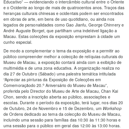
Educativo” — evidenciando o intercâmbio cultural entre o Oriente
e o Ocidente ao longo de mais de quatrocentos anos. Traços das
heranças culturais chinesas e ocidentais podem ser encontrados
em obras de arte, em bens de uso quotidiano, ou ainda nos
legados de personalidades como Gao Jianfu, George Chinnery e
André Auguste Borget, que partilham uma indelével ligação a
Macau. Estas colecções da exposição emprestam à cidade um
cunho especial.
De modo a complementar o tema da exposição e a permitir ao
público compreender melhor a colecção de relíquias culturais do
Museu de Macau, a exposição contará ainda com a exibição de
multimédia e de uma zona educativa. A organização realiza no
dia 27 de Outubro (Sábado) uma palestra temática intitulada
“Apreciar as pinturas da Exposição de Colecções em
o
Comemoraçãodo 20.
Aniversário do Museu de Macau”,
proferida pelo Director do Museu de Arte de Macau, Chan Kai
Chon, sendo a inscrição aberta ao público, associações e
escolas. Durante o período da exposição, terá lugar, nos dias 20
de Outubro, 24 de Novembro e 15 de Dezembro, um
Workshop
de Ordens dedicado ao tema da colecção do Museu de Macau,
incluindo uma sessão para famílias das 10:30 às 11:30 horas e
uma sessão para o público em geral das 12:00 às 13:00 horas.