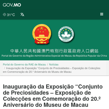
Portal
do
Governo
31°C
da
RAE
de
Macau
Portal do Governo da RAE de Macau
Notícias
Inauguração da Exposição “Conjunto de Preciosidades – Exposição de Colecções
em Comemoração do 20.º Aniversário do Museu de Macau
Inauguração da Exposição “Conjunto
de Preciosidades – Exposição de
Colecções em Comemoração do 20.º
Aniversário do Museu de Macau