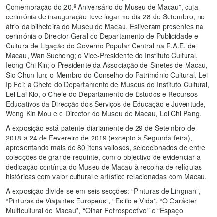
Comemoração do 20.º Aniversário do Museu de Macau”, cuja
cerimónia de inauguração teve lugar no dia 28 de Setembro, no
átrio da bilheteira do Museu de Macau. Estiveram presentes na
cerimónia o Director-Geral do Departamento de Publicidade e
Cultura de Ligação do Governo Popular Central na R.A.E. de
Macau, Wan Sucheng; o Vice-Presidente do Instituto Cultural,
Ieong Chi Kin; o Presidente da Associação de Sinetes de Macau,
Sio Chun Iun; o Membro do Conselho do Património Cultural, Lei
Ip Fei; a Chefe do Departamento de Museus do Instituto Cultural,
Lei Lai Kio, o Chefe do Departamento de Estudos e Recursos
Educativos da Direcção dos Serviços de Educação e Juventude,
Wong Kin Mou e o Director do Museu de Macau, Loi Chi Pang.
A exposição está patente diariamente de 29 de Setembro de
2018 a 24 de Fevereiro de 2019 (excepto à Segunda-feira),
apresentando mais de 80 itens valiosos, seleccionados de entre
colecções de grande requinte, com o objectivo de evidenciar a
dedicação contínua do Museu de Macau à recolha de relíquias
históricas com valor cultural e artístico relacionadas com Macau.
A exposição divide-se em seis secções: “Pinturas de Lingnan”,
“Pinturas de Viajantes Europeus”, “Estilo e Vida”, “O Carácter
Multicultural de Macau”, “Olhar Retrospectivo” e “Espaço