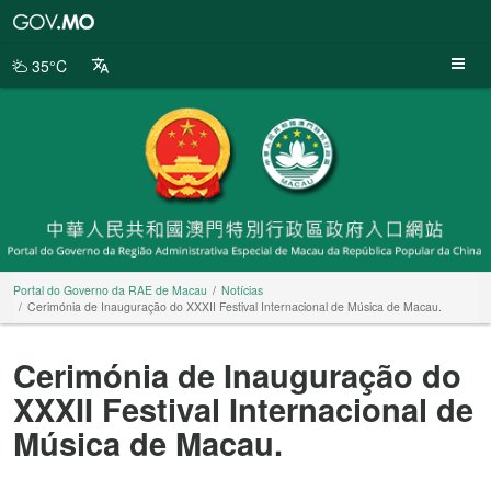
Portal
do
Governo
35°C
da
RAE
de
Macau
Portal do Governo da RAE de Macau
Notícias
Cerimónia de Inauguração do XXXII Festival Internacional de Música de Macau.
Cerimónia de Inauguração do
XXXII Festival Internacional de
Música de Macau.