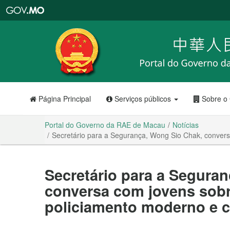
Portal
do
Governo
da
RAE
de
Macau
Página Principal
Serviços públicos
Sobre o
Portal do Governo da RAE de Macau
Notícias
Secretário para a Segurança, Wong Sio Chak, conversa
Secretário para a Segura
conversa com jovens sobr
policiamento moderno e cu