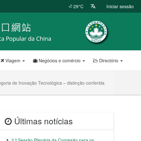
29°C
Iniciar sessão
Viagem
Negócios e comércio
Directório
egoria de Inovação Tecnológica – distinção conferida
Últimas notícias
2.ª Sessão Plenária da Comissão para os