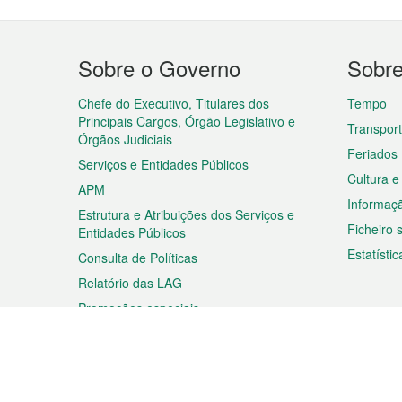
Menu
Sobre o Governo
Sobr
do
rodapé
Chefe do Executivo, Titulares dos
Tempo
Principais Cargos, Órgão Legislativo e
Transpor
Órgãos Judiciais
Feriados
Serviços e Entidades Públicos
Cultura e
APM
Informaç
Estrutura e Atribuições dos Serviços e
Ficheiro
Entidades Públicos
Estatístic
Consulta de Políticas
Relatório das LAG
Promoções especiais
Viagem
Negóc
Planear a sua viagem
Negócios