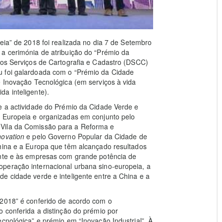
eia” de 2018 foi realizada no dia 7 de Setembro
 a cerimónia de atribuição do “Prémio da
dos Serviços de Cartografia e Cadastro (DSCC)
u foi galardoada com o “Prémio da Cidade
e Inovação Tecnológica (em serviços à vida
a inteligente).
e a actividade do Prémio da Cidade Verde e
o Europeia e organizadas em conjunto pelo
 Vila da Comissão para a Reforma e
novation
e pelo Governo Popular da Cidade de
China e a Europa que têm alcançado resultados
ente e às empresas com grande potência de
peração internacional urbana sino-europeia, a
e cidade verde e inteligente entre a China e a
 2018” é conferido de acordo com o
o conferida a distinção do prémio por
cnológica” e prémio em “Inovação Industrial”. À