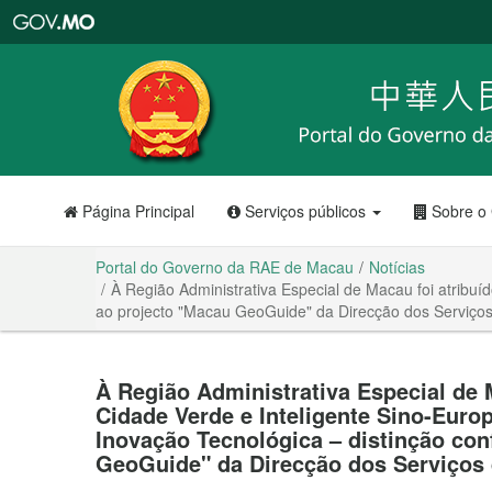
Portal
do
Governo
da
RAE
de
Macau
Página Principal
Serviços públicos
Sobre o
Portal do Governo da RAE de Macau
Notícias
À Região Administrativa Especial de Macau foi atribuí
ao projecto "Macau GeoGuide" da Direcção dos Serviços
À Região Administrativa Especial de 
Cidade Verde e Inteligente Sino-Europ
Inovação Tecnológica – distinção con
GeoGuide" da Direcção dos Serviços 