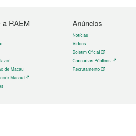
e a RAEM
Anúncios
Notícias
te
Vídeos
Boletim Oficial
 lazer
Concursos Públicos
ão de Macau
Recrutamento
 sobre Macau
as
ios e comércio
Directório
 e Investimento
Directório de Aplicações para T