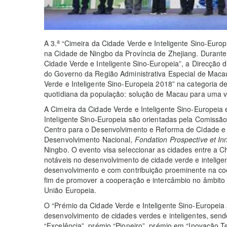
a
A 3.
“Cimeira da Cidade Verde e Inteligente Sino-Europ
na Cidade de Ningbo da Província de Zhejiang. Durante
Cidade Verde e Inteligente Sino-Europeia”, a Direcção 
do Governo da Região Administrativa Especial de Maca
Verde e Inteligente Sino-Europeia 2018” na categoria d
quotidiana da população: solução de Macau para uma vid
A Cimeira da Cidade Verde e Inteligente Sino-Europeia 
Inteligente Sino-Europeia são orientadas pela Comissã
Centro para o Desenvolvimento e Reforma de Cidade e
Desenvolvimento Nacional,
Fondation Prospective et In
Ningbo. O evento visa seleccionar as cidades entre a 
notáveis no desenvolvimento de cidade verde e intelig
desenvolvimento e com contribuição proeminente na coo
fim de promover a cooperação e intercâmbio no âmbito d
União Europeia.
O “Prémio da Cidade Verde e Inteligente Sino-Europeia
desenvolvimento de cidades verdes e inteligentes, send
“Excelência”, prémio “Pioneiro”, prémio em “Inovação Te