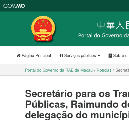
Portal
do
Governo
da
RAE
de
Macau
Página Principal
Serviços públicos
Sobre o
Portal do Governo da RAE de Macau
Notícias
Secretá
Secretário para os Tr
Públicas, Raimundo do
delegação do municípi