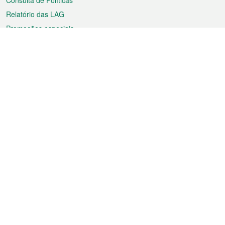
Consulta de Políticas
Relatório das LAG
Promoções especiais
Sobre a RAEM
Tempo
Transporte
Feriados
Cultura e lazer
Informação de Macau
Ficheiro sobre Macau
Estatísticas
Anúncios
Notícias
Vídeos