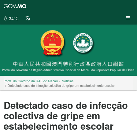
Portal
do
Governo
34°C
da
RAE
de
Macau
Portal do Governo da RAE de Macau
Notícias
Detectado caso de infecção colectiva de gripe em estabelecimento escolar
Detectado caso de infecção
colectiva de gripe em
estabelecimento escolar