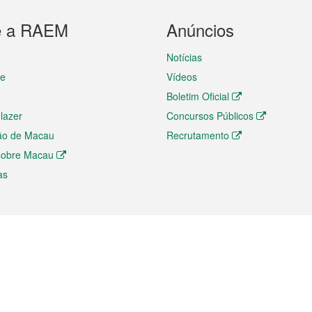
e a RAEM
Anúncios
Notícias
te
Vídeos
Boletim Oficial
 lazer
Concursos Públicos
ão de Macau
Recrutamento
 sobre Macau
as
ios e comércio
Directório
 e Investimento
Directório de Aplicações para T
o Comércio e Convenções em
Directório de Redes Sociais