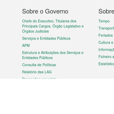
Menu
Sobre o Governo
Sobr
do
rodapé
Chefe do Executivo, Titulares dos
Tempo
Principais Cargos, Órgão Legislativo e
Transpor
Órgãos Judiciais
Feriados
Serviços e Entidades Públicos
Cultura e
APM
Informaç
Estrutura e Atribuições dos Serviços e
Ficheiro
Entidades Públicos
Estatístic
Consulta de Políticas
Relatório das LAG
Promoções especiais
Viagem
Negóc
Planear a sua viagem
Negócios
Descobrir Macau
Feiras d