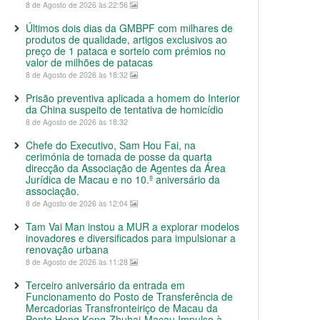
8 de Agosto de 2026 às 22:56
Últimos dois dias da GMBPF com milhares de
produtos de qualidade, artigos exclusivos ao
preço de 1 pataca e sorteio com prémios no
valor de milhões de patacas
8 de Agosto de 2026 às 18:32
Prisão preventiva aplicada a homem do Interior
da China suspeito de tentativa de homicídio
8 de Agosto de 2026 às 18:32
Chefe do Executivo, Sam Hou Fai, na
cerimónia de tomada de posse da quarta
direcção da Associação de Agentes da Área
Jurídica de Macau e no 10.º aniversário da
associação.
8 de Agosto de 2026 às 12:04
Tam Vai Man instou a MUR a explorar modelos
inovadores e diversificados para impulsionar a
renovação urbana
8 de Agosto de 2026 às 11:28
Terceiro aniversário da entrada em
Funcionamento do Posto de Transferência de
Mercadorias Transfronteiriço de Macau da
Ponte Hong Kong-Zhuhai-Macau Impulso à