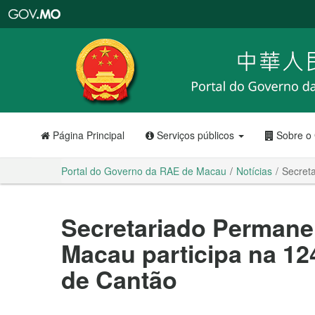
Portal
do
Governo
da
RAE
de
Macau
Página Principal
Serviços públicos
Sobre o
Portal do Governo da RAE de Macau
Notícias
Secret
Secretariado Permane
Macau participa na 12
de Cantão