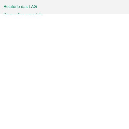
Relatório das LAG
Promoções especiais
Sobre a RAEM
Tempo
Transporte
Feriados
Cultura e lazer
Informação de Macau
Ficheiro sobre Macau
Estatísticas
Anúncios
Notícias
Vídeos