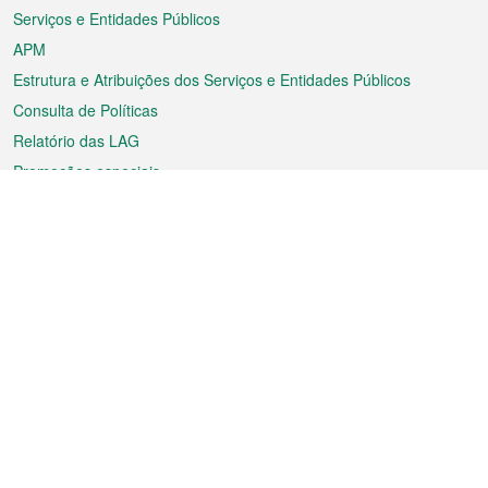
Serviços e Entidades Públicos
APM
Estrutura e Atribuições dos Serviços e Entidades Públicos
Consulta de Políticas
Relatório das LAG
Promoções especiais
Sobre a RAEM
Tempo
Transporte
Feriados
Cultura e lazer
Informação de Macau
Ficheiro sobre Macau
Estatísticas