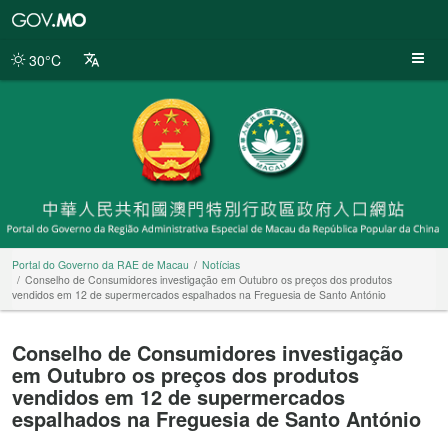
Portal
do
Governo
30°C
da
RAE
de
Macau
Portal do Governo da RAE de Macau
Notícias
Conselho de Consumidores investigação em Outubro os preços dos produtos
vendidos em 12 de supermercados espalhados na Freguesia de Santo António
Conselho de Consumidores investigação
em Outubro os preços dos produtos
vendidos em 12 de supermercados
espalhados na Freguesia de Santo António