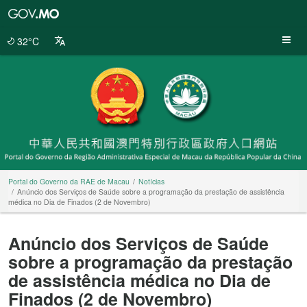
Portal
do
Governo
32°C
da
RAE
de
Macau
Portal do Governo da RAE de Macau
Notícias
Anúncio dos Serviços de Saúde sobre a programação da prestação de assistência
médica no Dia de Finados (2 de Novembro)
Anúncio dos Serviços de Saúde
sobre a programação da prestação
de assistência médica no Dia de
Finados (2 de Novembro)