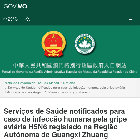
Portal
do
Governo
29°C
da
RAE
de
Macau
Portal do Governo da RAE de Macau
Notícias
Serviços de Saúde notificados para caso de infecção humana pela gripe aviária
H5N6 registado na Região Autónoma de Guangxi Zhuang
Serviços de Saúde notificados para
caso de infecção humana pela gripe
aviária H5N6 registado na Região
Autónoma de Guangxi Zhuang