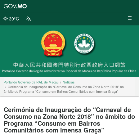
Portal
do
Governo
30°C
da
RAE
de
Macau
Portal do Governo da RAE de Macau
Notícias
Cerimónia de Inauguração do “Carnaval de Consumo na Zona Norte 2018” no
âmbito do Programa “Consumo em Bairros Comunitários com Imensa Graça”
Cerimónia de Inauguração do “Carnaval de
Consumo na Zona Norte 2018” no âmbito do
Programa “Consumo em Bairros
Comunitários com Imensa Graça”