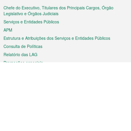
do
rodapé
Chefe do Executivo, Titulares dos Principais Cargos, Órgão
Legislativo e Órgãos Judiciais
Serviços e Entidades Públicos
APM
Estrutura e Atribuições dos Serviços e Entidades Públicos
Consulta de Políticas
Relatório das LAG
Promoções especiais
Sobre a RAEM
Tempo
Transporte
Feriados
Cultura e lazer
Informação de Macau
Ficheiro sobre Macau