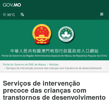
Portal
do
Governo
35°C
da
RAE
de
Macau
Portal do Governo da RAE de Macau
Notícias
Serviços de intervenção precoce das crianças com transtornos de desenvolvimento
Serviços de intervenção
precoce das crianças com
transtornos de desenvolvimento