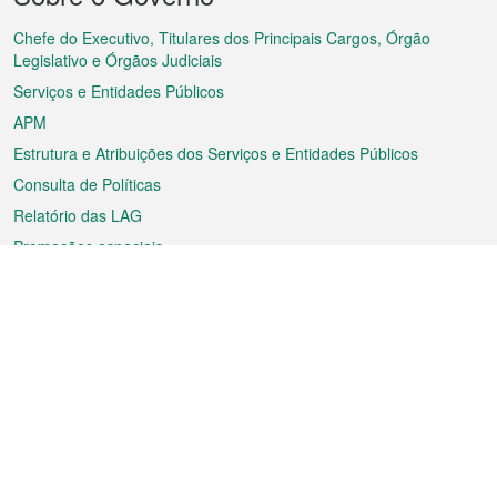
do
rodapé
Chefe do Executivo, Titulares dos Principais Cargos, Órgão
Legislativo e Órgãos Judiciais
Serviços e Entidades Públicos
APM
Estrutura e Atribuições dos Serviços e Entidades Públicos
Consulta de Políticas
Relatório das LAG
Promoções especiais
Sobre a RAEM
Tempo
Transporte
Feriados
Cultura e lazer
Informação de Macau