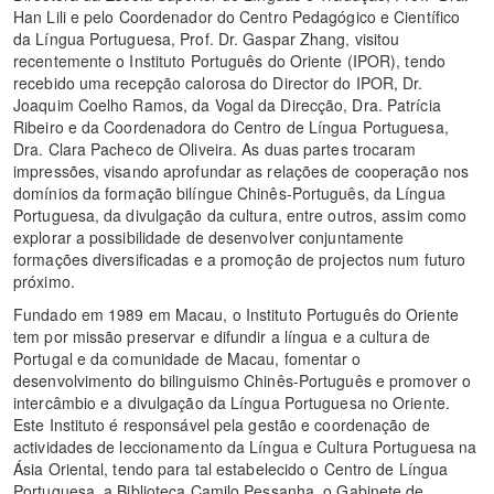
Han Lili e pelo Coordenador do Centro Pedagógico e Científico
da Língua Portuguesa, Prof. Dr. Gaspar Zhang, visitou
recentemente o Instituto Português do Oriente (IPOR), tendo
recebido uma recepção calorosa do Director do IPOR, Dr.
Joaquim Coelho Ramos, da Vogal da Direcção, Dra. Patrícia
Ribeiro e da Coordenadora do Centro de Língua Portuguesa,
Dra. Clara Pacheco de Oliveira. As duas partes trocaram
impressões, visando aprofundar as relações de cooperação nos
domínios da formação bilíngue Chinês-Português, da Língua
Portuguesa, da divulgação da cultura, entre outros, assim como
explorar a possibilidade de desenvolver conjuntamente
formações diversificadas e a promoção de projectos num futuro
próximo.
Fundado em 1989 em Macau, o Instituto Português do Oriente
tem por missão preservar e difundir a língua e a cultura de
Portugal e da comunidade de Macau, fomentar o
desenvolvimento do bilinguismo Chinês-Português e promover o
intercâmbio e a divulgação da Língua Portuguesa no Oriente.
Este Instituto é responsável pela gestão e coordenação de
actividades de leccionamento da Língua e Cultura Portuguesa na
Ásia Oriental, tendo para tal estabelecido o Centro de Língua
Portuguesa, a Biblioteca Camilo Pessanha, o Gabinete de