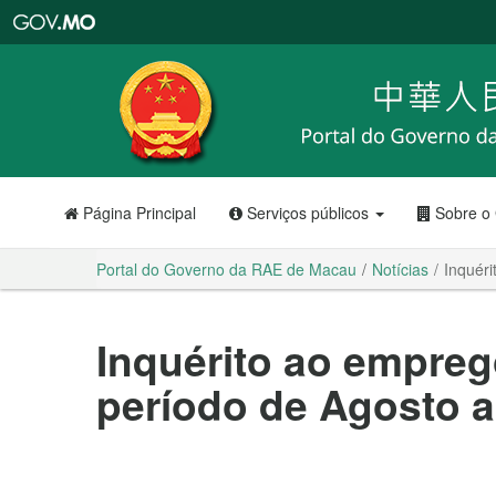
Portal
do
Governo
da
RAE
de
Macau
Página Principal
Serviços públicos
Sobre o
Portal do Governo da RAE de Macau
Notícias
Inquér
Inquérito ao empreg
período de Agosto a