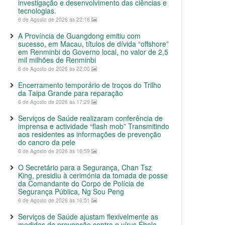
investigação e desenvolvimento das ciências e
tecnologias.
6 de Agosto de 2026 às 22:16
A Província de Guangdong emitiu com
sucesso, em Macau, títulos de dívida “offshore”
em Renminbi do Governo local, no valor de 2,5
mil milhões de Renminbi
6 de Agosto de 2026 às 22:00
Encerramento temporário de troços do Trilho
da Taipa Grande para reparação
6 de Agosto de 2026 às 17:29
Serviços de Saúde realizaram conferência de
imprensa e actividade “flash mob” Transmitindo
aos residentes as informações de prevenção
do cancro da pele
6 de Agosto de 2026 às 16:59
O Secretário para a Segurança, Chan Tsz
King, presidiu à cerimónia da tomada de posse
da Comandante do Corpo de Polícia de
Segurança Pública, Ng Sou Peng
6 de Agosto de 2026 às 16:51
Serviços de Saúde ajustam flexivelmente as
medidas de prevenção contra o vírus Ébola,