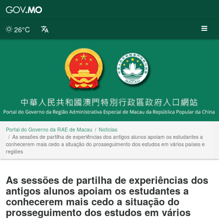
Portal
do
Governo
26°C
da
RAE
de
Macau
Portal do Governo da RAE de Macau
Notícias
As sessões de partilha de experiências dos antigos alunos apoiam os estudantes a
conhecerem mais cedo a situação do prosseguimento dos estudos em vários países e
regiões
As sessões de partilha de experiências dos
antigos alunos apoiam os estudantes a
conhecerem mais cedo a situação do
prosseguimento dos estudos em vários