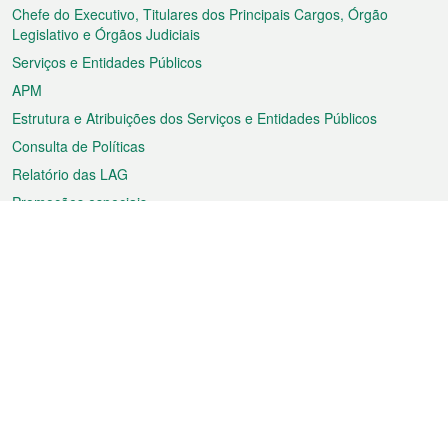
rodapé
Chefe do Executivo, Titulares dos Principais Cargos, Órgão
Legislativo e Órgãos Judiciais
Serviços e Entidades Públicos
APM
Estrutura e Atribuições dos Serviços e Entidades Públicos
Consulta de Políticas
Relatório das LAG
Promoções especiais
Sobre a RAEM
Tempo
Transporte
Feriados
Cultura e lazer
Informação de Macau
Ficheiro sobre Macau