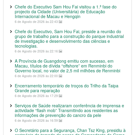
Chefe do Executivo Sam Hou Fai visitou a 1.ª fase do
projecto da Cidade (Universitária) de Educação
Internacional de Macau e Hengqin
6 de Agosto de 2026 às 22:43
Chefe do Executivo, Sam Hou Fai, preside a reunião do
grupo de trabalho para a construção do parque industrial
de investigação e desenvolvimento das ciências e
tecnologias.
6 de Agosto de 2026 às 22:16
A Província de Guangdong emitiu com sucesso, em
Macau, títulos de dívida “offshore” em Renminbi do
Governo local, no valor de 2,5 mil milhões de Renminbi
6 de Agosto de 2026 às 22:00
Encerramento temporário de troços do Trilho da Taipa
Grande para reparação
6 de Agosto de 2026 às 17:29
Serviços de Saúde realizaram conferência de imprensa e
actividade “flash mob” Transmitindo aos residentes as
informações de prevenção do cancro da pele
6 de Agosto de 2026 às 16:59
O Secretário para a Segurança, Chan Tsz King, presidiu à
cerimónia da tomada de posse da Comandante do Corpo