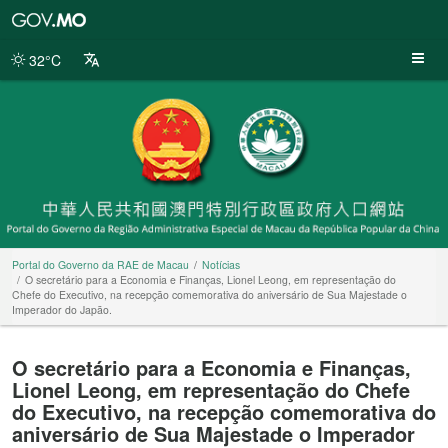
Portal
do
Governo
32°C
da
RAE
de
Macau
Portal do Governo da RAE de Macau
Notícias
O secretário para a Economia e Finanças, Lionel Leong, em representação do
Chefe do Executivo, na recepção comemorativa do aniversário de Sua Majestade o
Imperador do Japão.
O secretário para a Economia e Finanças,
Lionel Leong, em representação do Chefe
do Executivo, na recepção comemorativa do
aniversário de Sua Majestade o Imperador