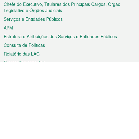
rodapé
Chefe do Executivo, Titulares dos Principais Cargos, Órgão
Legislativo e Órgãos Judiciais
Serviços e Entidades Públicos
APM
Estrutura e Atribuições dos Serviços e Entidades Públicos
Consulta de Políticas
Relatório das LAG
Promoções especiais
Sobre a RAEM
Tempo
Transporte
Feriados
Cultura e lazer
Informação de Macau
Ficheiro sobre Macau