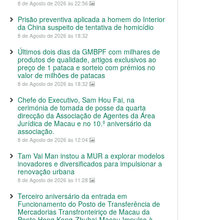
8 de Agosto de 2026 às 22:56
Prisão preventiva aplicada a homem do Interior
da China suspeito de tentativa de homicídio
8 de Agosto de 2026 às 18:32
Últimos dois dias da GMBPF com milhares de
produtos de qualidade, artigos exclusivos ao
preço de 1 pataca e sorteio com prémios no
valor de milhões de patacas
8 de Agosto de 2026 às 18:32
Chefe do Executivo, Sam Hou Fai, na
cerimónia de tomada de posse da quarta
direcção da Associação de Agentes da Área
Jurídica de Macau e no 10.º aniversário da
associação.
8 de Agosto de 2026 às 12:04
Tam Vai Man instou a MUR a explorar modelos
inovadores e diversificados para impulsionar a
renovação urbana
8 de Agosto de 2026 às 11:28
Terceiro aniversário da entrada em
Funcionamento do Posto de Transferência de
Mercadorias Transfronteiriço de Macau da
Ponte Hong Kong-Zhuhai-Macau Impulso à