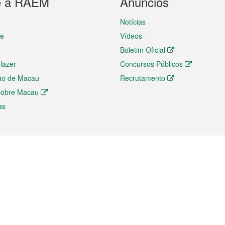
e a RAEM
Anúncios
Notícias
te
Vídeos
Boletim Oficial
 lazer
Concursos Públicos
ão de Macau
Recrutamento
 sobre Macau
as
ios e comércio
Directório
 e Investimento
Directório de Aplicações para T
o Comércio e Convenções em
Directório de Redes Sociais
Directório de Websites Temático
dades de Negócios e Serviços
Directório RSS