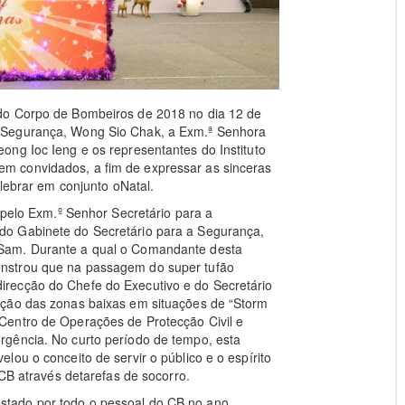
do Corpo de Bombeiros de 2018 no dia 12 de
 Segurança, Wong Sio Chak, a Exm.ª Senhora
ng Ioc Ieng e os representantes do Instituto
m convidados, a fim de expressar as sinceras
elebrar em conjunto oNatal.
 pelo Exm.º Senhor Secretário para a
do Gabinete do Secretário para a Segurança,
Sam. Durante a qual o Comandante desta
nstrou que na passagem do super tufão
recção do Chefe do Executivo e do Secretário
ação das zonas baixas em situações de “Storm
Centro de Operações de Protecção Civil e
rgência. No curto período de tempo, esta
ou o conceito de servir o público e o espírito
 CB através detarefas de socorro.
tado por todo o pessoal do CB no ano