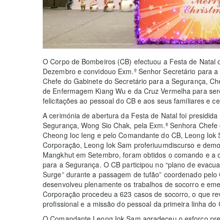
O Corpo de Bombeiros (CB) efectuou a Festa de Natal 
Dezembro e convidouo Exm.º Senhor Secretário para a
Chefe do Gabinete do Secretário para a Segurança, Cheo
de Enfermagem Kiang Wu e da Cruz Vermelha para sere
felicitações ao pessoal do CB e aos seus familiares e c
A cerimónia de abertura da Festa de Natal foi presidida
Segurança, Wong Sio Chak, pela Exm.ª Senhora Chefe 
Cheong Ioc Ieng e pelo Comandante do CB, Leong Iok 
Corporação, Leong Iok Sam proferiuumdiscurso e demo
Mangkhut em Setembro, foram obtidos o comando e a di
para a Segurança. O CB participou no “plano de evacu
Surge” durante a passagem de tufão” coordenado pelo 
desenvolveu plenamente os trabalhos de socorro e eme
Corporação procedeu a 623 casos de socorro, o que revel
profissional e a missão do pessoal da primeira linha do
O Comandante Leong Iok Sam agradeceu o esforço pres