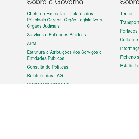
Sobre o Governo
Sobr
do
rodapé
Chefe do Executivo, Titulares dos
Tempo
Principais Cargos, Órgão Legislativo e
Transpor
Órgãos Judiciais
Feriados
Serviços e Entidades Públicos
Cultura e
APM
Informaç
Estrutura e Atribuições dos Serviços e
Ficheiro
Entidades Públicos
Estatístic
Consulta de Políticas
Relatório das LAG
Promoções especiais
Viagem
Negóc
Planear a sua viagem
Negócios
Descobrir Macau
Feiras d
Macau
Espectáculos e Entretenimento
Oportuni
Roteiro de Compras