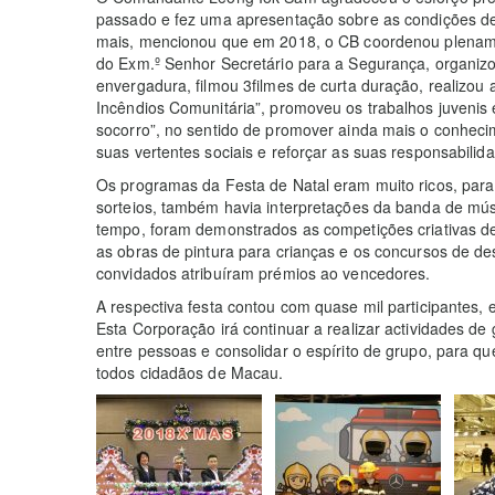
passado e fez uma apresentação sobre as condições de
mais, mencionou que em 2018, o CB coordenou plenamen
do Exm.º Senhor Secretário para a Segurança, organizo
envergadura, filmou 3filmes de curta duração, realizou 
Incêndios Comunitária”, promoveu os trabalhos juvenis 
socorro”, no sentido de promover ainda mais o conhecim
suas vertentes sociais e reforçar as suas responsabilida
Os programas da Festa de Natal eram muito ricos, para 
sorteios, também havia interpretações da banda de m
tempo, foram demonstrados as competições criativas 
as obras de pintura para crianças e os concursos de des
convidados atribuíram prémios ao vencedores.
A respectiva festa contou com quase mil participantes, 
Esta Corporação irá continuar a realizar actividades d
entre pessoas e consolidar o espírito de grupo, para qu
todos cidadãos de Macau.