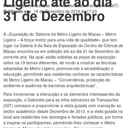
Ligeiro até ao dia
Fonte:
Gabinete para as Infra-estruturas de Transportes (GIT)
31 de Dezembro
Publicado em:
18 de Dezembro de 2018 às 17:23
A «Exposição do Sistema de Metro Ligeiro de Macau – Metro
Ligeiro – A força motriz para uma vida de qualidade» que tem
lugar na Galeria 6 da Sala de Exposição do Centro de Ciência de
Macau encontra-se em exibição até ao dia 31 de Dezembro do
corrente ano. Na qual, estão exibidas as peças de exposição
sobre os 19 temas diferentes, de modo a mostrar as técnicas
adoptadas do Metro Ligeiro, promovendo a sensibilização e
educação, permitindo aos residentes conhecer as características
do Metro Ligeiro de Macau – “Conveniência, protecção do
ambiente e ausência de barreiras arquitectónicas”.
Para incrementar a interacção e os elementos interessantes da
exposição, o Gabinete para as Infra-estruturas de Transportes
(GIT) começou a proporcionar a visita guiada com marcação ao
sector académico desde Dezembro de 2013, e a visita guiada no
local aos residentes nos domingos e feriados públicos, por forma
a inspirar os participantes, permitindo-lhes conhecer o Metro