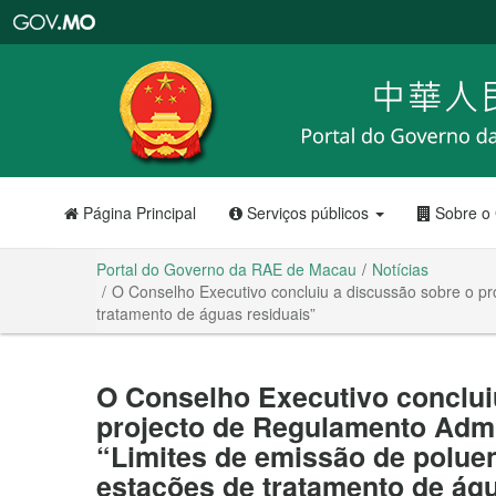
Portal
do
Governo
da
RAE
de
Macau
Página Principal
Serviços públicos
Sobre o
Portal do Governo da RAE de Macau
Notícias
O Conselho Executivo concluiu a discussão sobre o pr
tratamento de águas residuais”
O Conselho Executivo conclui
projecto de Regulamento Admin
“Limites de emissão de polue
estações de tratamento de ág