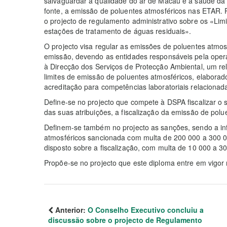
salvaguardar a qualidade do ar de Macau e a saúde da p
fonte, a emissão de poluentes atmosféricos nas ETAR. 
o projecto de regulamento administrativo sobre os «Lim
estações de tratamento de águas residuais».
O projecto visa regular as emissões de poluentes atmosf
emissão, devendo as entidades responsáveis pela oper
à Direcção dos Serviços de Protecção Ambiental, um rela
limites de emissão de poluentes atmosféricos, elaborado
acreditação para competências laboratoriais relacionad
Define-se no projecto que compete à DSPA fiscalizar o 
das suas atribuições, a fiscalização da emissão de pol
Definem-se também no projecto as sanções, sendo a inf
atmosféricos sancionada com multa de 200 000 a 300 00
disposto sobre a fiscalização, com multa de 10 000 a 3
Propõe-se no projecto que este diploma entre em vigor 
Anterior:
O Conselho Executivo concluiu a
discussão sobre o projecto de Regulamento