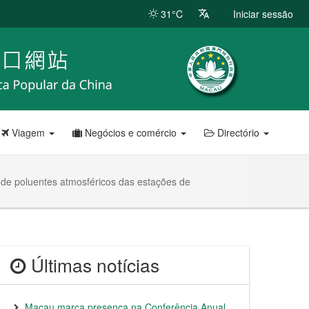
31°C
Iniciar sessão
Viagem
Negócios e comércio
Directório
o de poluentes atmosféricos das estações de
Últimas notícias
Macau marca presença na Conferência Anual