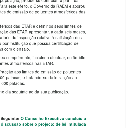
opulação, propõe-se controlar, a partir da
Para este efeito, o Governo da RAEM elaborou
ites de emissão de poluentes atmosféricos das
éricos das ETAR e definir os seus limites de
ação das ETAR apresentar, a cada seis meses,
tório de inspecção relativo à satisfação dos
 por instituição que possua certificação de
as com o ensaio.
seu cumprimento, incluindo efectuar, no âmbito
uentes atmosféricos nas ETAR.
racção aos limites de emissão de poluentes
0 patacas; e tratando-se de infracção ao
0 000 patacas.
no dia seguinte ao da sua publicação.
Seguinte:
O Conselho Executivo concluiu a
discussão sobre o projecto de lei intitulada