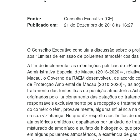
Fonte:
Conselho Executivo (CE)
Publicado em:
21 de Dezembro de 2018 às 16:27
O Conselho Executivo concluiu a discussão sobre o proj
aos “Limites de emissão de poluentes atmosféricos das
A fim de implementar as orientações políticas do «Pla
Administrativa Especial de Macau (2016-2020)», relativ
Macau, o Governo da RAEM desenvolveu, de acordo co
de Protecção Ambiental de Macau (2010-2020)», as ac
tratamento das fontes fixas de poluição atmosférica.A
originados pelo funcionamento das estações de tratame
responsáveis exclusivamente pela recepção e tratament
do comércio têm, provavelmente, alguma influência na 
na sua vizinhança. No que diz respeito aos limites de 
atmosféricos emitidos e espalhados por unidade de tr
misturado de amoníaco e sulfato de hidrogénio, que pr
em alguns poluentes atmosféricos, a existência de gás