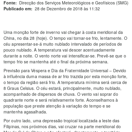
Fonte:
Direcção dos Serviços Meteorológicos e Geofísicos (SMG)
Publicado em:
28 de Dezembro de 2018 às 11:32
Uma monção forte de inverno vai chegar à costa meridional da
China, no dia 28 (hoje). O tempo vai tornar-se frio, lentamente. O
céu apresentar-se-á muito nublado intervalado de períodos de
pouco nublado. A temperatura vai descer acentuadamente
durante a noite. O vento norte vai intensificar-se. Prevê-se que o
tempo frio se mantenha até o final da próxima semana.
Previsão para Véspera e Dia da Fraternidade Universal – Devido
à influência duma massa de ar frio trazida por esta monção forte,
o tempo da região será frio. A temperatura mínima será cerca de
8 Graus Celsius. O céu estará, principalmente, muito nublado,
acompanhado de dispersos de chuva. O vento vai soprar do
quadrante norte e será relativamente forte. Aconselhamos à
população que preste atenção à variação do tempo e se
mantenha agasalhada.
Por outro lado, uma depressão tropical localizada a leste das
Filipinas, nos próximos dias, vai cruzar na parte meridional do