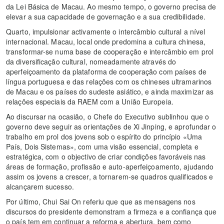
da Lei Básica de Macau. Ao mesmo tempo, o governo precisa de
elevar a sua capacidade de governação e a sua credibilidade.
Quarto, impulsionar activamente o intercâmbio cultural a nível
internacional. Macau, local onde predomina a cultura chinesa,
transformar-se numa base de cooperação e intercâmbio em prol
da diversificação cultural, nomeadamente através do
aperfeiçoamento da plataforma de cooperação com países de
língua portuguesa e das relações com os chineses ultramarinos
de Macau e os países do sudeste asiático, e ainda maximizar as
relações especiais da RAEM com a União Europeia.
Ao discursar na ocasião, o Chefe do Executivo sublinhou que o
governo deve seguir as orientações de Xi Jinping, e aprofundar o
trabalho em prol dos jovens sob o espírito do princípio «Uma
País, Dois Sistemas», com uma visão essencial, completa e
estratégica, com o objectivo de criar condições favoráveis nas
áreas de formação, profissão e auto-aperfeiçoamento, ajudando
assim os jovens a crescer, a tornarem-se quadros qualificados e
alcançarem sucesso.
Por último, Chui Sai On referiu que que as mensagens nos
discursos do presidente demonstram a firmeza e a confiança que
o país tem em continuar a reforma e abertura, bem como