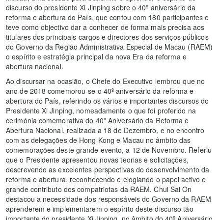
discurso do presidente Xi Jinping sobre o 40º aniversário da
reforma e abertura do País, que contou com 180 participantes e
teve como objectivo dar a conhecer de forma mais precisa aos
titulares dos principais cargos e directores dos serviços públicos
do Governo da Região Administrativa Especial de Macau (RAEM)
o espírito e estratégia principal da nova Era da reforma e
abertura nacional.
Ao discursar na ocasião, o Chefe do Executivo lembrou que no
ano de 2018 comemorou-se o 40º aniversário da reforma e
abertura do País, referindo os vários e importantes discursos do
Presidente Xi Jinping, nomeadamente o que foi proferido na
cerimónia comemorativa do 40º Aniversário da Reforma e
Abertura Nacional, realizada a 18 de Dezembro, e no encontro
com as delegações de Hong Kong e Macau no âmbito das
comemorações deste grande evento, a 12 de Novembro. Referiu
que o Presidente apresentou novas teorias e solicitações,
descrevendo as excelentes perspectivas do desenvolvimento da
reforma e abertura, reconhecendo e elogiando o papel activo e
grande contributo dos compatriotas da RAEM. Chui Sai On
destacou a necessidade dos responsáveis do Governo da RAEM
aprenderem e implementarem o espírito deste discurso tão
importante do presidente Xi Jinping, no âmbito do 40º Aniversário