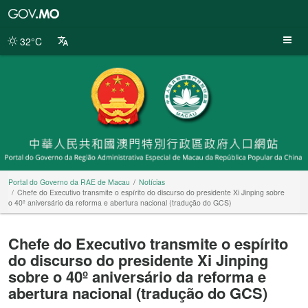
Portal
do
Governo
32°C
da
RAE
de
Macau
Portal do Governo da RAE de Macau
Notícias
Chefe do Executivo transmite o espírito do discurso do presidente Xi Jinping sobre
o 40º aniversário da reforma e abertura nacional (tradução do GCS)
Chefe do Executivo transmite o espírito
do discurso do presidente Xi Jinping
sobre o 40º aniversário da reforma e
abertura nacional (tradução do GCS)