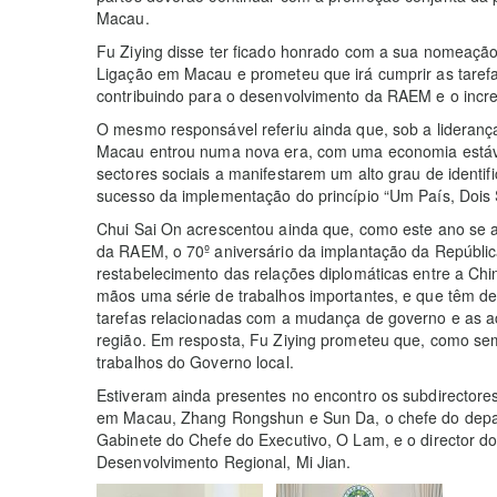
Macau.
Fu Ziying disse ter ficado honrado com a sua nomeação
Ligação em Macau e prometeu que irá cumprir as taref
contribuindo para o desenvolvimento da RAEM e o incre
O mesmo responsável referiu ainda que, sob a lideranç
Macau entrou numa nova era, com uma economia estáv
sectores sociais a manifestarem um alto grau de identi
sucesso da implementação do princípio “Um País, Dois 
Chui Sai On acrescentou ainda que, como este ano se a
da RAEM, o 70º aniversário da implantação da Repúblic
restabelecimento das relações diplomáticas entre a Ch
mãos uma série de trabalhos importantes, e que têm d
tarefas relacionadas com a mudança de governo e as a
região. Em resposta, Fu Ziying prometeu que, como sem
trabalhos do Governo local.
Estiveram ainda presentes no encontro os subdirectore
em Macau, Zhang Rongshun e Sun Da, o chefe do depa
Gabinete do Chefe do Executivo, O Lam, e o director do
Desenvolvimento Regional, Mi Jian.