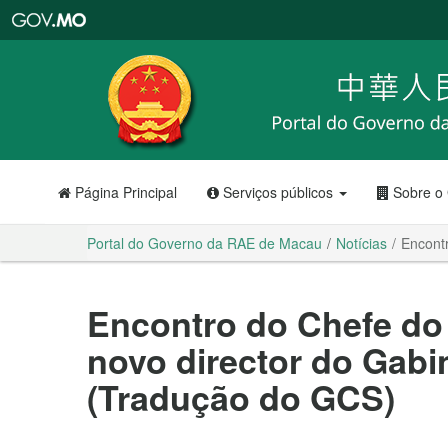
Portal
do
Governo
da
RAE
de
Macau
Página Principal
Serviços públicos
Sobre o
Portal do Governo da RAE de Macau
Notícias
Encont
Encontro do Chefe do
novo director do Gabi
(Tradução do GCS)