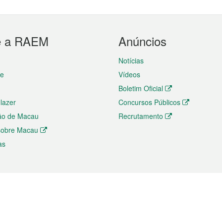
e a RAEM
Anúncios
Notícias
te
Vídeos
Boletim Oficial
 lazer
Concursos Públicos
ão de Macau
Recrutamento
 sobre Macau
as
ios e comércio
Directório
 e Investimento
Directório de Aplicações para T