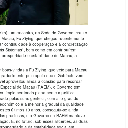
neiro), um encontro, na Sede do Governo, com o
m Macau, Fu Ziying, que chegou recentemente
ar continuidade à cooperação e à concretização
ois Sistemas”, bem como em contribuírem
prosperidade e estabilidade de Macau, a
e boas-vindas a Fu Ziying, que veio para Macau
agradecimento pelo apoio que o Gabinete vem
vel aproveitou ainda a ocasião para recordar
a Especial de Macau (RAEM), o Governo tem
ca, implementando plenamente a política
ado pelas suas gentes», com alto grau de
 económico e a melhoria gradual da qualidade
estes últimos 19 anos, conseguiu-se ainda
ências preciosas, e o Governo da RAEM manteve
ão. E, no futuro, sob esses alicerces, as duas
rosperidade e da estabilidade social em