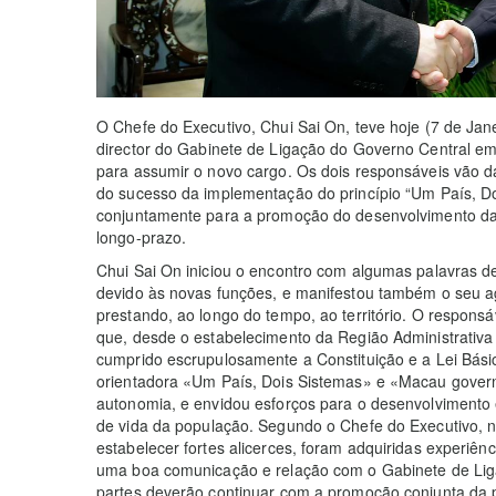
O Chefe do Executivo, Chui Sai On, teve hoje (7 de Ja
director do Gabinete de Ligação do Governo Central e
para assumir o novo cargo. Os dois responsáveis vão d
do sucesso da implementação do princípio “Um País, D
conjuntamente para a promoção do desenvolvimento da 
longo-prazo.
Chui Sai On iniciou o encontro com algumas palavras d
devido às novas funções, e manifestou também o seu 
prestando, ao longo do tempo, ao território. O responsá
que, desde o estabelecimento da Região Administrativ
cumprido escrupulosamente a Constituição e a Lei Bási
orientadora «Um País, Dois Sistemas» e «Macau govern
autonomia, e envidou esforços para o desenvolvimento
de vida da população. Segundo o Chefe do Executivo, n
estabelecer fortes alicerces, foram adquiridas experi
uma boa comunicação e relação com o Gabinete de Ligaç
partes deverão continuar com a promoção conjunta da p