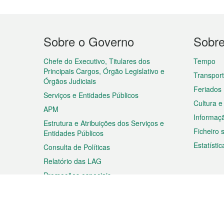
Menu
Sobre o Governo
Sobr
do
rodapé
Chefe do Executivo, Titulares dos
Tempo
Principais Cargos, Órgão Legislativo e
Transpor
Órgãos Judiciais
Feriados
Serviços e Entidades Públicos
Cultura e
APM
Informaç
Estrutura e Atribuições dos Serviços e
Ficheiro
Entidades Públicos
Estatístic
Consulta de Políticas
Relatório das LAG
Promoções especiais
Viagem
Negóc
Planear a sua viagem
Negócios