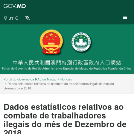
Portal
do
Governo
31°C
da
RAE
de
Macau
Portal do Governo da RAE de Macau
Notícias
Dados estatísticos relativos ao combate de trabalhadores ilegais do mês de
Dezembro de 2018
Dados estatísticos relativos ao
combate de trabalhadores
ilegais do mês de Dezembro de
2018