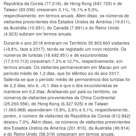
República da Coreia (77.216), de Hong Kong (681.725) e de
Taiwan (93.036) cresceram 0,1%, 19,1% e 5,0%,
respectivamente, em termos anuais. Além disso, os números de
visitantes provenientes dos Estados Unidos da América (19.611),
da Austrália (10.651), do Canadá (7.891) e do Reino Unido
(4.923) subiram em termos anuais.
Durante o ano 2018 entraram no Território 35.803.663 visitantes
(+9,8%, face a 2017), tendo-se registado um novo recorde. Os
números de turistas (18.492.951) e de excursionistas
(17.310.712) cresceram 7,2% e 12,7%, respectivamente, em
termos anuais. Os visitantes permaneceram em Macau por um
período médio de 1,2 dias, que foi idêntico ao do ano 2017.
Salienta-se que o período médio de permanência dos turistas foi
de 2,2 dias, isto é, +0,1 dias e que o dos excursionistas se
manteve em 0,2 dias. Analisando por país ou território, os
números de visitantes provenientes da China Continental
(25.260.556), de Hong Kong (6.327.925) e de Taiwan
(1.060.968) ascenderam 13,8%, 2,6% e 0,1%, respectivamente,
porém, o número de visitantes da República da Coreia (812.842)
desceu 7,0%. Além disso, os números de visitantes provenientes
dos Estados Unidos da América (201.810), da Austrália (90.914)
e do Reino Unido (58.319) cresceram em termos anuais,