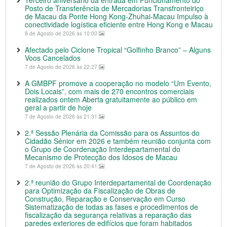
Terceiro aniversário da entrada em Funcionamento do
Posto de Transferência de Mercadorias Transfronteiriço
de Macau da Ponte Hong Kong-Zhuhai-Macau Impulso à
conectividade logística eficiente entre Hong Kong e Macau
8 de Agosto de 2026 às 10:00
Afectado pelo Ciclone Tropical “Golfinho Branco” – Alguns
Voos Cancelados
7 de Agosto de 2026 às 22:27
A GMBPF promove a cooperação no modelo “Um Evento,
Dois Locais”, com mais de 270 encontros comerciais
realizados ontem Aberta gratuitamente ao público em
geral a partir de hoje
7 de Agosto de 2026 às 21:31
2.ª Sessão Plenária da Comissão para os Assuntos do
Cidadão Sénior em 2026 e também reunião conjunta com
o Grupo de Coordenação Interdepartamental do
Mecanismo de Protecção dos Idosos de Macau
7 de Agosto de 2026 às 20:41
2.ª reunião do Grupo Interdepartamental de Coordenação
para Optimização da Fiscalização de Obras de
Construção, Reparação e Conservação em Curso
Sistematização de todas as fases e procedimentos de
fiscalização da segurança relativas a reparação das
paredes exteriores de edifícios que foram habitados