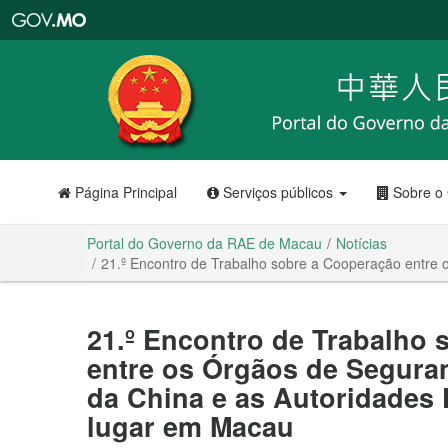
Portal
do
Governo
da
RAE
de
Macau
Página Principal
Serviços públicos
Sobre o
Portal do Governo da RAE de Macau
Notícias
21.º Encontro de Trabalho sobre a Cooperação entre o
21.º Encontro de Trabalho
entre os Órgãos de Seguran
da China e as Autoridades 
lugar em Macau