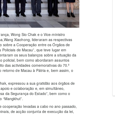
rança, Wong Sio Chak e o Vice-ministro
na,Wang Xiaohong, lideraram as respectivas
ho sobre a Cooperação entre os Órgãos de
s Policiais de Macau”, que teve lugar em
ntaram os seus balanços sobre a situação da
o policial, bem como abordaram assuntos
bito das actividades comemorativas do 70.º
o retorno de Macau à Pátria e, bem assim, o
hak, expressou a sua gratidão aos órgãos de
 apoio e colaboração e, em simultâneo,
fesa da Segurança do Estado”, bem como o
ão “Mangkhut”.
e cooperação levadas a cabo no ano passado,
nais, de acção conjunta de execução da lei,