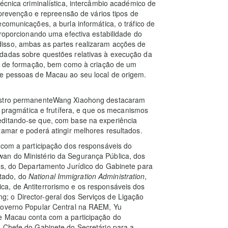
écnica criminalística, intercâmbio académico de
z prevenção e repreensão de vários tipos de
comunicações, a burla informática, o tráfico de
proporcionando uma efectiva estabilidade do
isso, ambas as partes realizaram acções de
dadas sobre questões relativas à execução da
ões de formação, bem como à criação de um
de pessoas de Macau ao seu local de origem.
nistro permanenteWang Xiaohong destacaram
a, pragmática e frutífera, e que os mecanismos
editando-se que, com base na experiência
tamar e poderá atingir melhores resultados.
 com a participação dos responsáveis do
an do Ministério da Segurança Pública, dos
os, do Departamento Jurídico do Gabinete para
tado, do
National Immigration Administration
,
a, de Antiterrorismo e os responsáveis dos
; o Director-geral dos Serviços de Ligação
 Governo Popular Central na RAEM, Yu
e Macau conta com a participação do
a Chefe do Gabinete do Secretário para a