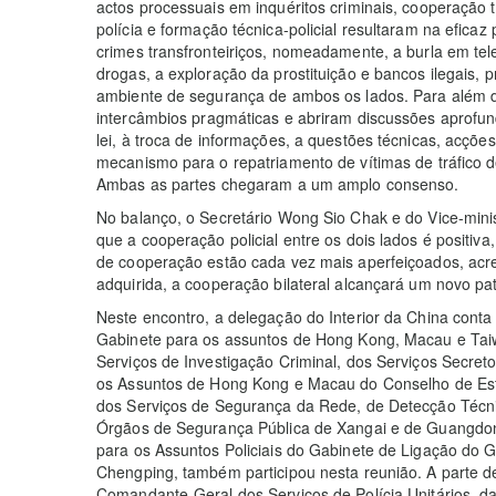
actos processuais em inquéritos criminais, cooperação t
polícia e formação técnica-policial resultaram na efica
crimes transfronteiriços, nomeadamente, a burla em tele
drogas, a exploração da prostituição e bancos ilegais, 
ambiente de segurança de ambos os lados. Para além d
intercâmbios pragmáticas e abriram discussões aprofun
lei, à troca de informações, a questões técnicas, acç
mecanismo para o repatriamento de vítimas de tráfico 
Ambas as partes chegaram a um amplo consenso.
No balanço, o Secretário Wong Sio Chak e do Vice-mi
que a cooperação policial entre os dois lados é positiv
de cooperação estão cada vez mais aperfeiçoados, acr
adquirida, a cooperação bilateral alcançará um novo pa
Neste encontro, a delegação do Interior da China conta
Gabinete para os assuntos de Hong Kong, Macau e Taiw
Serviços de Investigação Criminal, dos Serviços Secret
os Assuntos de Hong Kong e Macau do Conselho de Es
dos Serviços de Segurança da Rede, de Detecção Técnic
Órgãos de Segurança Pública de Xangai e de Guangdong
para os Assuntos Policiais do Gabinete de Ligação do
Chengping, também participou nesta reunião. A parte d
Comandante-Geral dos Serviços de Polícia Unitários, d