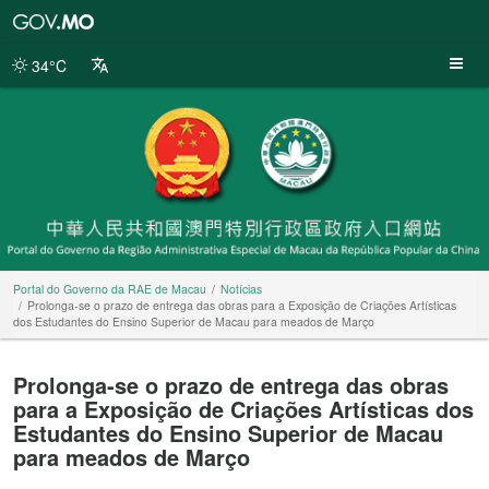
Portal
do
Governo
34°C
da
RAE
de
Macau
Portal do Governo da RAE de Macau
Notícias
Prolonga-se o prazo de entrega das obras para a Exposição de Criações Artísticas
dos Estudantes do Ensino Superior de Macau para meados de Março
Prolonga-se o prazo de entrega das obras
para a Exposição de Criações Artísticas dos
Estudantes do Ensino Superior de Macau
para meados de Março