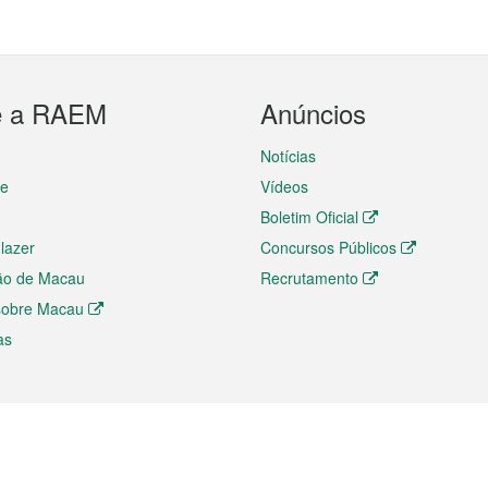
e a RAEM
Anúncios
Notícias
te
Vídeos
Boletim Oficial
 lazer
Concursos Públicos
ão de Macau
Recrutamento
 sobre Macau
as
ios e comércio
Directório