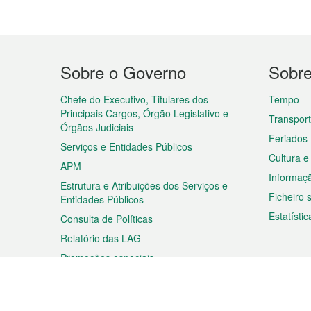
Menu
Sobre o Governo
Sobr
do
rodapé
Chefe do Executivo, Titulares dos
Tempo
Principais Cargos, Órgão Legislativo e
Transpor
Órgãos Judiciais
Feriados
Serviços e Entidades Públicos
Cultura e
APM
Informaç
Estrutura e Atribuições dos Serviços e
Ficheiro
Entidades Públicos
Estatístic
Consulta de Políticas
Relatório das LAG
Promoções especiais
Viagem
Negóc