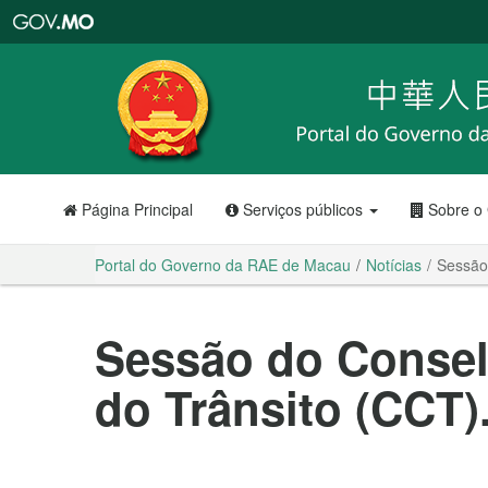
Portal
do
Governo
da
RAE
de
Macau
Página Principal
Serviços públicos
Sobre o
Portal do Governo da RAE de Macau
Notícias
Sessão
Sessão do Consel
do Trânsito (CCT)