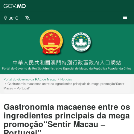
Portal
do
Governo
30°C
da
RAE
de
Macau
Portal do Governo da RAE de Macau
Notícias
Gastronomia macaense entre os ingredientes principais da mega promoção“Sentir
Macau – Portugal”
Gastronomia macaense entre os
ingredientes principais da mega
promoção“Sentir Macau –
Portugal”