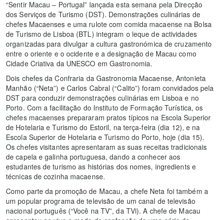
“Sentir Macau – Portugal” lançada esta semana pela Direcção
dos Serviços de Turismo (DST). Demonstrações culinárias de
chefes Macaenses e uma rulote com comida macaense na Bolsa
de Turismo de Lisboa (BTL) integram o leque de actividades
organizadas para divulgar a cultura gastronómica de cruzamento
entre o oriente e o ocidente e a designação de Macau como
Cidade Criativa da UNESCO em Gastronomia.
Dois chefes da Confraria da Gastronomia Macaense, Antonieta
Manhão (“Neta”) e Carlos Cabral (“Calito”) foram convidados pela
DST para conduzir demonstrações culinárias em Lisboa e no
Porto. Com a facilitação do Instituto de Formação Turística, os
chefes macaenses prepararam pratos típicos na Escola Superior
de Hotelaria e Turismo do Estoril, na terça-feira (dia 12), e na
Escola Superior de Hotelaria e Turismo do Porto, hoje (dia 15).
Os chefes visitantes apresentaram as suas receitas tradicionais
de capela e galinha portuguesa, dando a conhecer aos
estudantes de turismo as histórias dos nomes, ingredients e
técnicas de cozinha macaense.
Como parte da promoção de Macau, a chefe Neta foi também a
um popular programa de televisão de um canal de televisão
nacional português (“Você na TV”, da TVi). A chefe de Macau