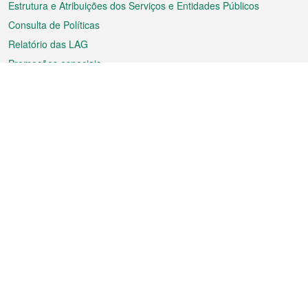
Estrutura e Atribuições dos Serviços e Entidades Públicos
Consulta de Políticas
Relatório das LAG
Promoções especiais
Sobre a RAEM
Tempo
Transporte
Feriados
Cultura e lazer
Informação de Macau
Ficheiro sobre Macau
Estatísticas
Anúncios
Notícias